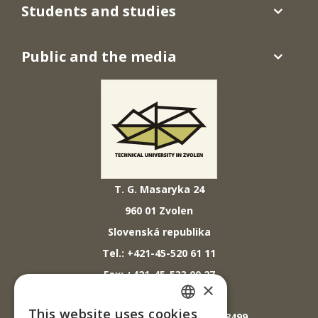
Students and studies
Public and the media
T. G. Masaryka 24
960 01 Zvolen
Slovenská republika
Tel.: +421-45-520 61 11
Fax: +421-45-533 00 27
×
E-mail: info@tuzvo.sk
This website uses cookies
GPS súradnice: 48.572024,19.118499