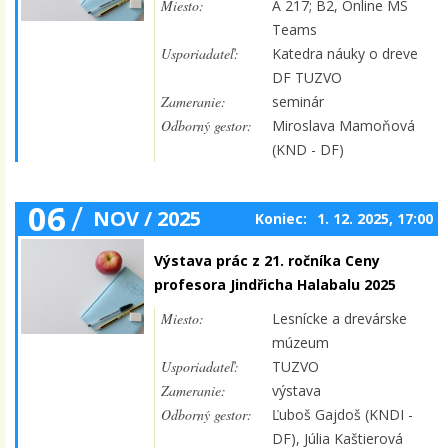
Miesto:
A 217; B2, Online MS
Teams
Usporiadateľ:
Katedra náuky o dreve
DF TUZVO
Zameranie:
seminár
Odborný gestor:
Miroslava Mamoňová
(KND - DF)
06
/
NOV / 2025
Koniec:
1. 12. 2025, 17:00
Výstava prác z 21. ročníka Ceny
profesora Jindřicha Halabalu 2025
Miesto:
Lesnícke a drevárske
múzeum
Usporiadateľ:
TUZVO
Zameranie:
výstava
Odborný gestor:
Ľuboš Gajdoš (KNDI -
DF), Júlia Kaštierová