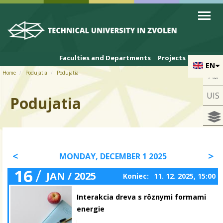
Skip to cookies
Skip to navigation
Skip to main content
Faculties and Departments
Projects
EN
Home
Podujatia
Podujatia
Aa
UIS
Podujatia
MONDAY, DECEMBER 1 2025
16
/
JAN / 2025
Koniec:
11. 12. 2025, 15:00
Interakcia dreva s rôznymi formami
energie