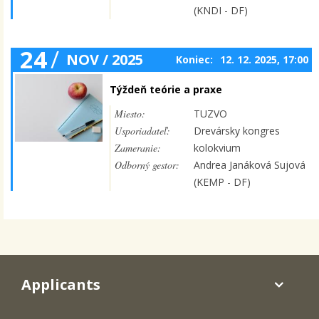
(KNDI - DF)
24
/
NOV / 2025
Koniec:
12. 12. 2025, 17:00
Týždeň teórie a praxe
Miesto:
TUZVO
Usporiadateľ:
Drevársky kongres
Zameranie:
kolokvium
Odborný gestor:
Andrea Janáková Sujová
(KEMP - DF)
Applicants