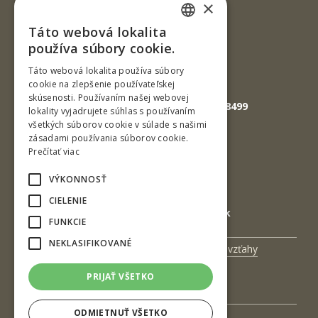
×
Slovenská republika
Táto webová lokalita
SLOVAK
Tel.: +421-45-520 61 11
používa súbory cookie.
Fax: +421-45-533 00 27
ENGLISH
Táto webová lokalita používa súbory
cookie na zlepšenie používateľskej
E-mail: info@tuzvo.sk
skúsenosti. Používaním našej webovej
GPS súradnice: 48.572024,19.118499
lokality vyjadrujete súhlas s používaním
všetkých súborov cookie v súlade s našimi
zásadami používania súborov cookie.
IČO: 00397440
Prečítať viac
DIČ: 2020474808
VÝKONNOSŤ
IČ DPH: SK2020474808
CIELENIE
E-mail: podatelna@tuzvo.sk
FUNKCIE
NEKLASIFIKOVANÉ
Univerzitný magazín
Medzinárodné vzťahy
Veda a výskum
Zamestnanci
PRIJAŤ VŠETKO
Kontakt
ODMIETNUŤ VŠETKO