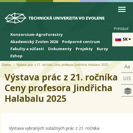
Skip to cookies
Skip to navigation
Skočiť na hlavný obsah
Prihlásiť
Konzorcium-AgroForestry
SK
Akademický Zvolen 2026
Podporné centrum
Fakulty a súčasti
Dokumenty
Projekty
Kurzy
Eshop
Domov
Výstava prác z 21. ročníka Ceny profesora Jindřicha Halabalu 2025
Aa
Výstava prác z 21. ročníka
UIS
Ceny profesora Jindřicha
Halabalu 2025
Výstava vybraných súťažných prác z 21. ročníka