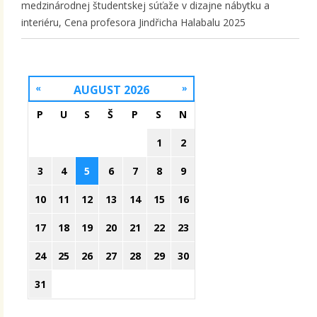
medzinárodnej študentskej súťaže v dizajne nábytku a
interiéru, Cena profesora Jindřicha Halabalu 2025
«
AUGUST 2026
»
P
U
S
Š
P
S
N
1
2
3
4
5
6
7
8
9
10
11
12
13
14
15
16
17
18
19
20
21
22
23
24
25
26
27
28
29
30
31