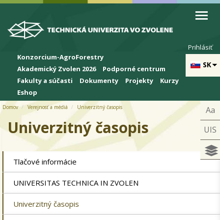
Skip to cookies
Skip to navigation
Skočiť na hlavný obsah
Prihlásiť
Konzorcium-AgroForestry
SK
Akademický Zvolen 2026
Podporné centrum
Fakulty a súčasti
Dokumenty
Projekty
Kurzy
Eshop
Domov
Verejnosť a médiá
Univerzitný časopis
Aa
Univerzitný časopis
UIS
Tlačové informácie
UNIVERSITAS TECHNICA IN ZVOLEN
Univerzitný časopis