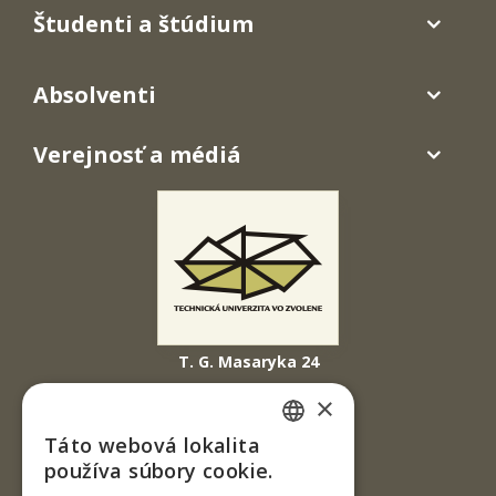
Študenti a štúdium
Absolventi
Verejnosť a médiá
T. G. Masaryka 24
960 01 Zvolen
×
Slovenská republika
Táto webová lokalita
SLOVAK
Tel.: +421-45-520 61 11
používa súbory cookie.
Fax: +421-45-533 00 27
ENGLISH