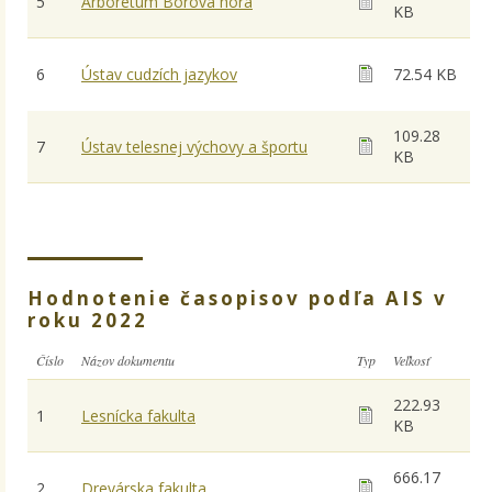
5
Arborétum Borová hora
KB
6
Ústav cudzích jazykov
72.54 KB
109.28
7
Ústav telesnej výchovy a športu
KB
Hodnotenie časopisov podľa AIS v
roku 2022
Číslo
Názov dokumentu
Typ
Veľkosť
222.93
1
Lesnícka fakulta
KB
666.17
2
Drevárska fakulta