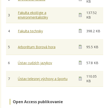
KB
Fakulta ekológie a
137.52
3
environmentalistiky
KB
4
Fakulta techniky
398.2 KB
5
Arborétum Borová hora
95.5 KB
6
Ústav cudzích jazykov
57.8 KB
110.05
7
Ústav telesnej výchovy a športu
KB
Open Access publikovanie