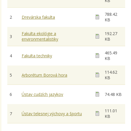
KB
788.42
2
Drevárska fakulta
KB
Fakulta ekológie a
192.27
3
environmentalistiky
KB
465.49
4
Fakulta techniky
KB
114.62
5
Arborétum Borová hora
KB
6
Ústav cudzích jazykov
74.48 KB
111.01
7
Ústav telesnej výchovy a športu
KB