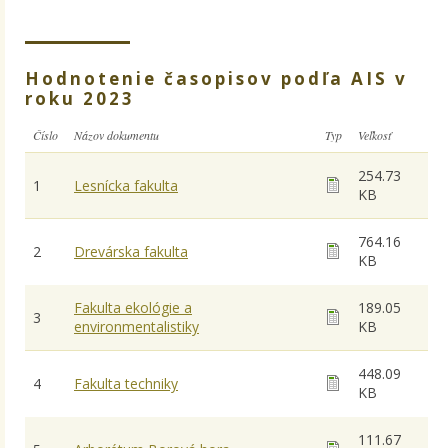
Hodnotenie časopisov podľa AIS v
roku 2023
Číslo
Názov dokumentu
Typ
Veľkosť
254.73
1
Lesnícka fakulta
KB
764.16
2
Drevárska fakulta
KB
Fakulta ekológie a
189.05
3
environmentalistiky
KB
448.09
4
Fakulta techniky
KB
111.67