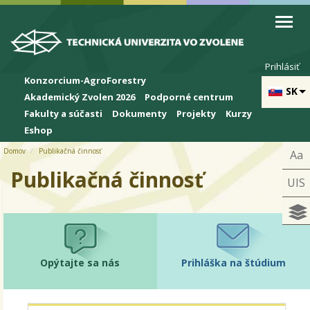
Skip to cookies
Skip to navigation
Skočiť na hlavný obsah
Prihlásiť
Konzorcium-AgroForestry
SK
Akademický Zvolen 2026
Podporné centrum
Fakulty a súčasti
Dokumenty
Projekty
Kurzy
Eshop
Domov
Publikačná činnosť
Aa
Publikačná činnosť
UIS
Opýtajte sa nás
Prihláška na štúdium