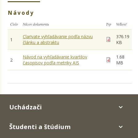
Návody
Číslo
Názov dokumentu
Typ
Veľkosť
Clarivate vyhľadávanie podľa názvu
376.19
1
článku a abstraktu
KB
Návod na vyhľadávanie kvartilov
1.68
2
časopisov podľa metriky AIS
MB
Uchádzači
Študenti a štúdium