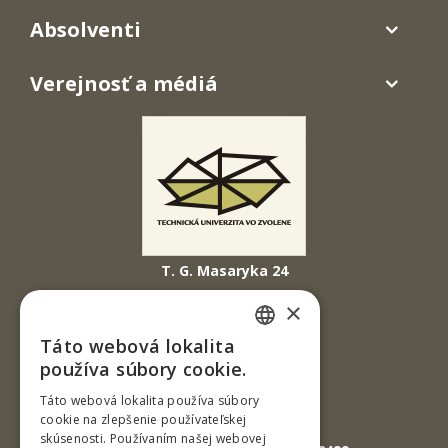
Absolventi
Verejnosť a médiá
T. G. Masaryka 24
960 01 Zvolen
×
Slovenská republika
Táto webová lokalita
SLOVAK
Tel.: +421-45-520 61 11
používa súbory cookie.
Fax: +421-45-533 00 27
ENGLISH
Táto webová lokalita používa súbory
cookie na zlepšenie používateľskej
E-mail: info@tuzvo.sk
skúsenosti. Používaním našej webovej