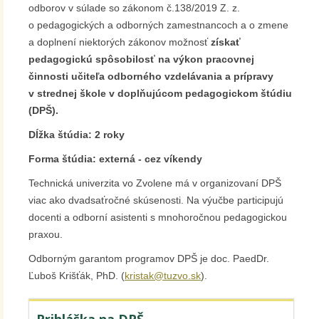
odborov v súlade so zákonom č.138/2019 Z. z.
o pedagogických a odborných zamestnancoch a o zmene
a doplnení niektorých zákonov možnosť
získať
pedagogickú spôsobilosť na výkon pracovnej
činnosti učiteľa odborného vzdelávania a prípravy
v strednej škole v doplňujúcom pedagogickom štúdiu
(DPŠ).
Dĺžka štúdia: 2 roky
Forma štúdia: externá - cez víkendy
Technická univerzita vo Zvolene má v organizovaní DPŠ
viac ako dvadsaťročné skúsenosti. Na výučbe participujú
docenti a odborní asistenti s mnohoročnou pedagogickou
praxou.
Odborným garantom programov DPŠ je doc. PaedDr.
Ľuboš Krišťák, PhD. (
kristak@tuzvo.sk
).