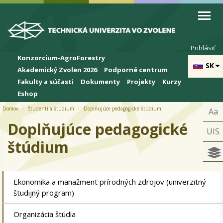
Skip to cookies
Skip to navigation
Skočiť na hlavný obsah
Prihlásiť
Konzorcium-AgroForestry
SK
Akademický Zvolen 2026
Podporné centrum
Fakulty a súčasti
Dokumenty
Projekty
Kurzy
Eshop
Domov
Študenti a štúdium
Doplňujúce pedagogické štúdium
Aa
Doplňujúce pedagogické
UIS
štúdium
Ekonomika a manažment prírodných zdrojov (univerzitný
študijný program)
Organizácia štúdia