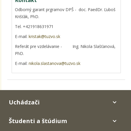
Kontakt
Odborný garant prgramov DPŠ - doc. PaedDr. Ľuboš
Krišťák, PhD.
Tel. +421918631971
E-mail:
kristak@tuzvo.sk
Referát pre vzdelávanie - Ing. Nikola Slašťanová,
PhD.
E-mail:
nikola.slastanova@tuzvo.sk
Uchádzači
Študenti a štúdium