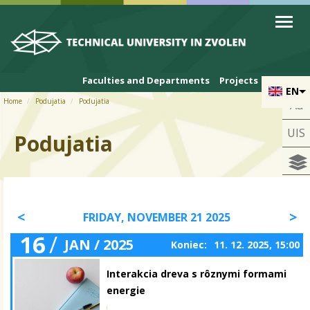
Skip to cookies
Skip to navigation
Skip to main content
Faculties and Departments
Projects
EN
Home
Podujatia
Podujatia
Aa
UIS
Podujatia
FRIDAY, NOVEMBER 21 2025
16
/
JAN / 2025
Koniec:
11. 12. 2025, 15:00
Interakcia dreva s rôznymi formami
energie