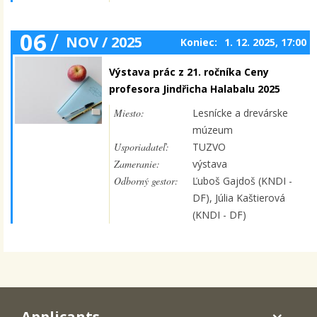
06
/
NOV / 2025
Koniec:
1. 12. 2025, 17:00
Výstava prác z 21. ročníka Ceny
profesora Jindřicha Halabalu 2025
Miesto:
Lesnícke a drevárske
múzeum
Usporiadateľ:
TUZVO
Zameranie:
výstava
Odborný gestor:
Ľuboš Gajdoš (KNDI -
DF), Júlia Kaštierová
(KNDI - DF)
Applicants