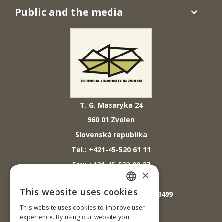
Public and the media
T. G. Masaryka 24
960 01 Zvolen
Slovenská republika
Tel.: +421-45-520 61 11
Fax: +421-45-533 00 27
×
E-mail: info@tuzvo.sk
This website uses cookies
GPS súradnice: 48.572024,19.118499
SLOVAK
This website uses cookies to improve user
ENGLISH
experience. By using our website you