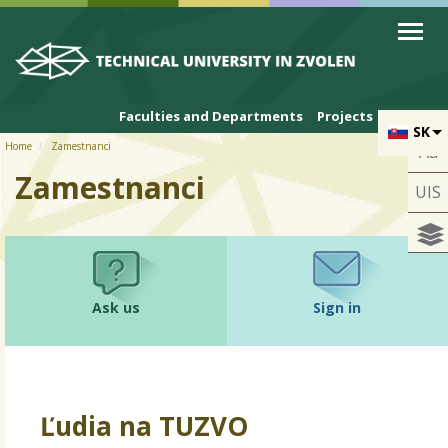
Skip to cookies
Skip to navigation
Skip to main content
Faculties and Departments
Projects
SK
Home
Zamestnanci
Aa
Zamestnanci
UIS
Ask us
Sign in
Ľudia na TUZVO