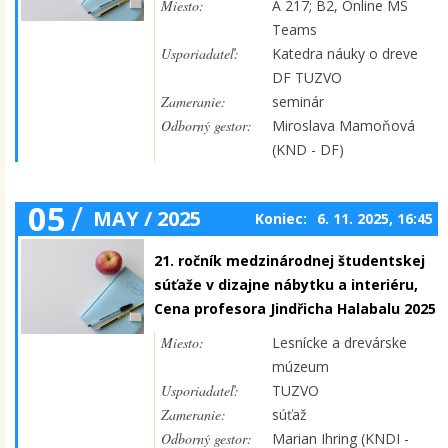
Miesto:
A 217; B2, Online MS
Teams
Usporiadateľ:
Katedra náuky o dreve
DF TUZVO
Zameranie:
seminár
Odborný gestor:
Miroslava Mamoňová
(KND - DF)
05
/
MAY / 2025
Koniec:
6. 11. 2025, 16:45
21. ročník medzinárodnej študentskej
súťaže v dizajne nábytku a interiéru,
Cena profesora Jindřicha Halabalu 2025
Miesto:
Lesnícke a drevárske
múzeum
Usporiadateľ:
TUZVO
Zameranie:
súťaž
Odborný gestor:
Marian Ihring (KNDI -