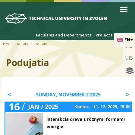
Skip to cookies
Skip to navigation
Skip to main content
Faculties and Departments
Projects
EN
Home
Podujatia
Podujatia
Aa
UIS
Podujatia
SUNDAY, NOVEMBER 2 2025
16
/
JAN / 2025
Koniec:
11. 12. 2025, 15:00
Interakcia dreva s rôznymi formami
energie