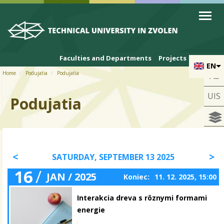
Skip to cookies
Skip to navigation
Skip to main content
Faculties and Departments
Projects
EN
Home
Podujatia
Podujatia
Aa
UIS
Podujatia
SATURDAY, SEPTEMBER 13 2025
16
/
JAN / 2025
Koniec:
11. 12. 2025, 15:00
Interakcia dreva s rôznymi formami
energie