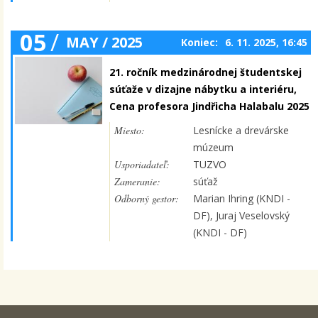
05
/
MAY / 2025
Koniec:
6. 11. 2025, 16:45
21. ročník medzinárodnej študentskej
súťaže v dizajne nábytku a interiéru,
Cena profesora Jindřicha Halabalu 2025
Miesto:
Lesnícke a drevárske
múzeum
Usporiadateľ:
TUZVO
Zameranie:
súťaž
Odborný gestor:
Marian Ihring (KNDI -
DF), Juraj Veselovský
(KNDI - DF)