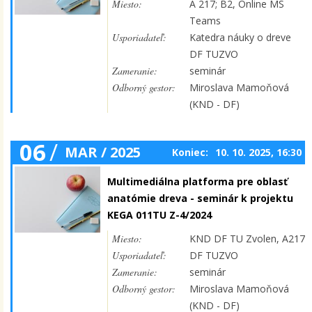
Miesto:
A 217; B2, Online MS
Teams
Usporiadateľ:
Katedra náuky o dreve
DF TUZVO
Zameranie:
seminár
Odborný gestor:
Miroslava Mamoňová
(KND - DF)
06
/
MAR / 2025
Koniec:
10. 10. 2025, 16:30
Multimediálna platforma pre oblasť
anatómie dreva - seminár k projektu
KEGA 011TU Z-4/2024
Miesto:
KND DF TU Zvolen, A217
Usporiadateľ:
DF TUZVO
Zameranie:
seminár
Odborný gestor:
Miroslava Mamoňová
(KND - DF)