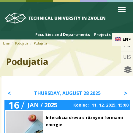
Skip to cookies
Skip to navigation
Skip to main content
Faculties and Departments
Projects
EN
Home
Podujatia
Podujatia
Aa
UIS
Podujatia
THURSDAY, AUGUST 28 2025
16
/
JAN / 2025
Koniec:
11. 12. 2025, 15:00
Interakcia dreva s rôznymi formami
energie