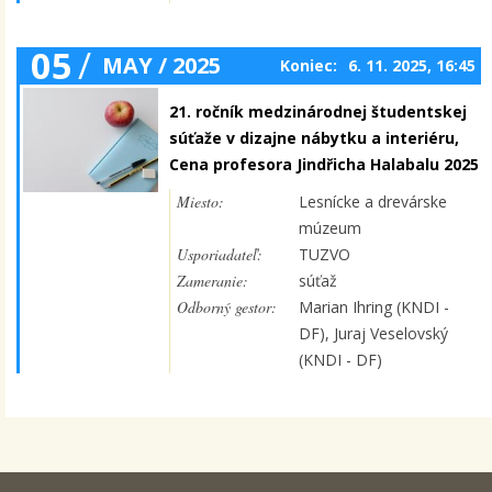
05
/
MAY / 2025
Koniec:
6. 11. 2025, 16:45
21. ročník medzinárodnej študentskej
súťaže v dizajne nábytku a interiéru,
Cena profesora Jindřicha Halabalu 2025
Miesto:
Lesnícke a drevárske
múzeum
Usporiadateľ:
TUZVO
Zameranie:
súťaž
Odborný gestor:
Marian Ihring (KNDI -
DF), Juraj Veselovský
(KNDI - DF)