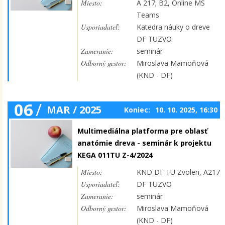
Miesto:
A 217; B2, Online MS
Teams
Usporiadateľ:
Katedra náuky o dreve
DF TUZVO
Zameranie:
seminár
Odborný gestor:
Miroslava Mamoňová
(KND - DF)
06
/
MAR / 2025
Koniec:
10. 10. 2025, 16:30
Multimediálna platforma pre oblasť
anatómie dreva - seminár k projektu
KEGA 011TU Z-4/2024
Miesto:
KND DF TU Zvolen, A217
Usporiadateľ:
DF TUZVO
Zameranie:
seminár
Odborný gestor:
Miroslava Mamoňová
(KND - DF)