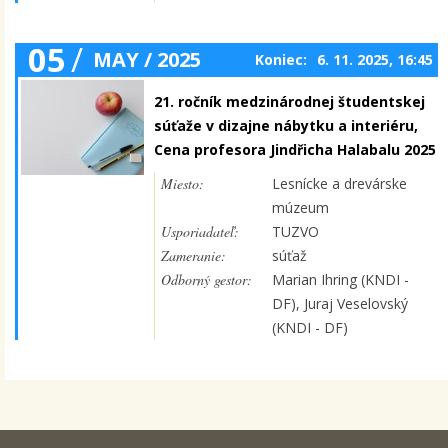
05
/
MAY / 2025
Koniec:
6. 11. 2025, 16:45
21. ročník medzinárodnej študentskej
súťaže v dizajne nábytku a interiéru,
Cena profesora Jindřicha Halabalu 2025
Miesto:
Lesnícke a drevárske
múzeum
Usporiadateľ:
TUZVO
Zameranie:
súťaž
Odborný gestor:
Marian Ihring (KNDI -
DF), Juraj Veselovský
(KNDI - DF)