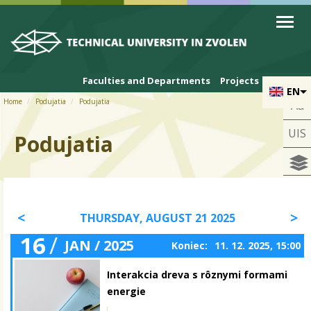
Skip to cookies
Skip to navigation
Skip to main content
Faculties and Departments
Projects
EN
Home
Podujatia
Podujatia
Aa
UIS
Podujatia
THURSDAY, AUGUST 21 2025
16
/
JAN / 2025
Koniec:
11. 12. 2025, 15:00
Interakcia dreva s rôznymi formami
energie