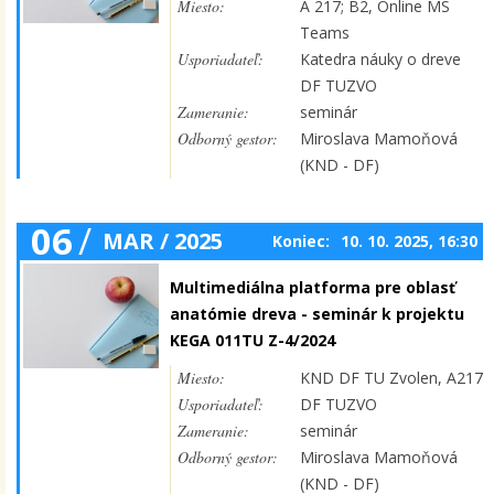
Miesto:
A 217; B2, Online MS
Teams
Usporiadateľ:
Katedra náuky o dreve
DF TUZVO
Zameranie:
seminár
Odborný gestor:
Miroslava Mamoňová
(KND - DF)
06
/
MAR / 2025
Koniec:
10. 10. 2025, 16:30
Multimediálna platforma pre oblasť
anatómie dreva - seminár k projektu
KEGA 011TU Z-4/2024
Miesto:
KND DF TU Zvolen, A217
Usporiadateľ:
DF TUZVO
Zameranie:
seminár
Odborný gestor:
Miroslava Mamoňová
(KND - DF)