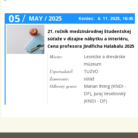
05
/
MAY / 2025
Koniec:
6. 11. 2025, 16:45
21. ročník medzinárodnej študentskej
súťaže v dizajne nábytku a interiéru,
Cena profesora Jindřicha Halabalu 2025
Miesto:
Lesnícke a drevárske
múzeum
Usporiadateľ:
TUZVO
Zameranie:
súťaž
Odborný gestor:
Marian Ihring (KNDI -
DF), Juraj Veselovský
(KNDI - DF)