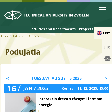
Skip to cookies
Skip to navigation
Skip to main content
Faculties and Departments
Projects
EN
Home
Podujatia
Podujatia
Aa
UIS
Podujatia
TUESDAY, AUGUST 5 2025
16
/
JAN / 2025
Koniec:
11. 12. 2025, 15:00
Interakcia dreva s rôznymi formami
energie