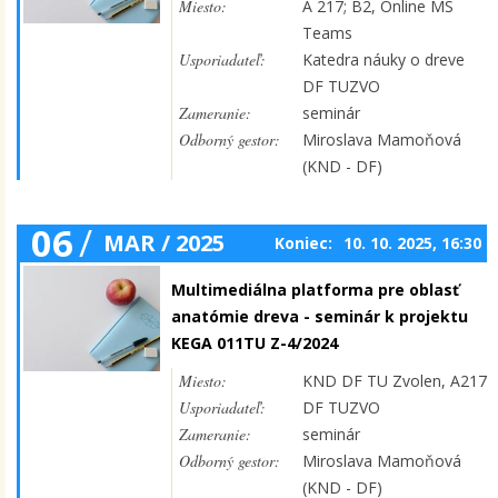
Miesto:
A 217; B2, Online MS
Teams
Usporiadateľ:
Katedra náuky o dreve
DF TUZVO
Zameranie:
seminár
Odborný gestor:
Miroslava Mamoňová
(KND - DF)
06
/
MAR / 2025
Koniec:
10. 10. 2025, 16:30
Multimediálna platforma pre oblasť
anatómie dreva - seminár k projektu
KEGA 011TU Z-4/2024
Miesto:
KND DF TU Zvolen, A217
Usporiadateľ:
DF TUZVO
Zameranie:
seminár
Odborný gestor:
Miroslava Mamoňová
(KND - DF)