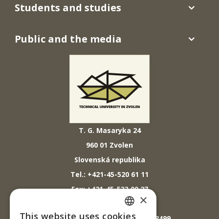
Students and studies
Public and the media
T. G. Masaryka 24
960 01 Zvolen
Slovenská republika
Tel.: +421-45-520 61 11
Fax: +421-45-533 00 27
×
E-mail: info@tuzvo.sk
This website uses cookies
GPS súradnice: 48.572024,19.118499