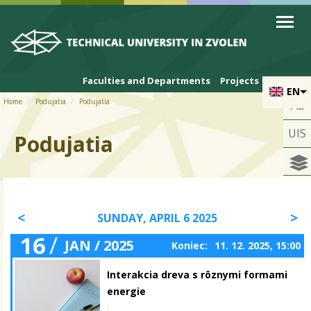
Skip to cookies
Skip to navigation
Skip to main content
Faculties and Departments
Projects
EN
Home
Podujatia
Podujatia
Aa
UIS
Podujatia
SUNDAY, APRIL 6 2025
16
/
JAN / 2025
Koniec:
11. 12. 2025, 15:00
Interakcia dreva s rôznymi formami
energie