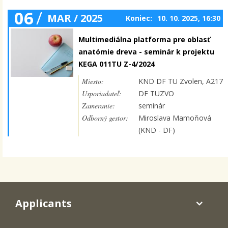
06
/
MAR / 2025
Koniec:
10. 10. 2025, 16:30
Multimediálna platforma pre oblasť
anatómie dreva - seminár k projektu
KEGA 011TU Z-4/2024
Miesto:
KND DF TU Zvolen, A217
Usporiadateľ:
DF TUZVO
Zameranie:
seminár
Odborný gestor:
Miroslava Mamoňová
(KND - DF)
Applicants