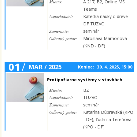
Miesto:
A 217; B2, Online MS
Teams
Usporiadateľ:
Katedra náuky o dreve
DF TUZVO
Zameranie:
seminár
Odborný gestor:
Miroslava Mamoňová
(KND - DF)
01
/
MAR / 2025
Koniec:
30. 4. 2025, 15:00
Protipožiarne systémy v stavbách
Miesto:
B2
Usporiadateľ:
TUZVO
Zameranie:
seminár
Odborný gestor:
Katarína Dúbravská (KPO
- DF), Ľudmila Tereňová
(KPO - DF)