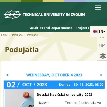
Skip to cookies
Skip to navigation
Skip to main content
Faculties and Departments
Projects
EN
Home
Podujatia
Podujatia
Aa
UIS
Podujatia
WEDNESDAY, OCTOBER 4 2023
02
/
OCT / 2023
Koniec:
30. 11. 2023, 08:00
Detská hasičská univerzita 2023
Miesto:
Technická univerzita vo