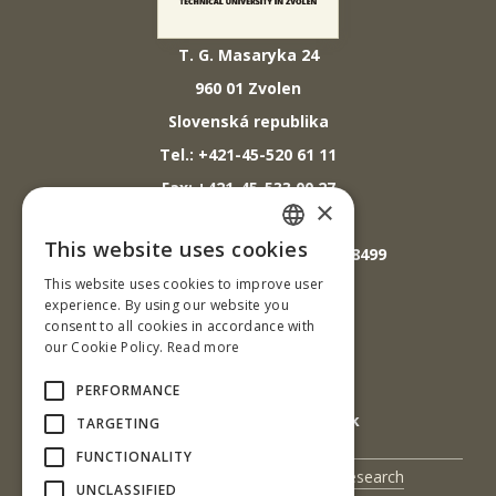
T. G. Masaryka 24
960 01 Zvolen
Slovenská republika
Tel.: +421-45-520 61 11
Fax: +421-45-533 00 27
×
E-mail: info@tuzvo.sk
This website uses cookies
GPS súradnice: 48.572024,19.118499
SLOVAK
This website uses cookies to improve user
ENGLISH
experience. By using our website you
IČO: 00397440
consent to all cookies in accordance with
our Cookie Policy.
Read more
DIČ: 2020474808
IČ DPH: SK2020474808
PERFORMANCE
E-mail: podatelna@tuzvo.sk
TARGETING
FUNCTIONALITY
UIS
Science and Research
UNCLASSIFIED