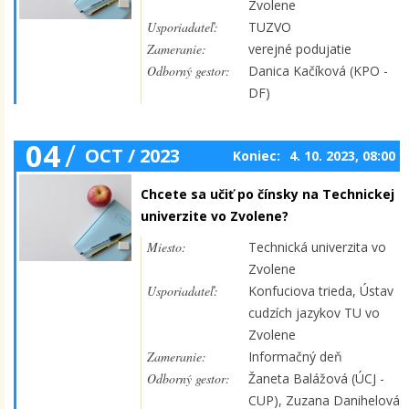
Zvolene
Usporiadateľ:
TUZVO
Zameranie:
verejné podujatie
Odborný gestor:
Danica Kačíková (KPO -
DF)
04
/
OCT / 2023
Koniec:
4. 10. 2023, 08:00
Chcete sa učiť po čínsky na Technickej
univerzite vo Zvolene?
Miesto:
Technická univerzita vo
Zvolene
Usporiadateľ:
Konfuciova trieda, Ústav
cudzích jazykov TU vo
Zvolene
Zameranie:
Informačný deň
Odborný gestor:
Žaneta Balážová (ÚCJ -
CUP), Zuzana Danihelová