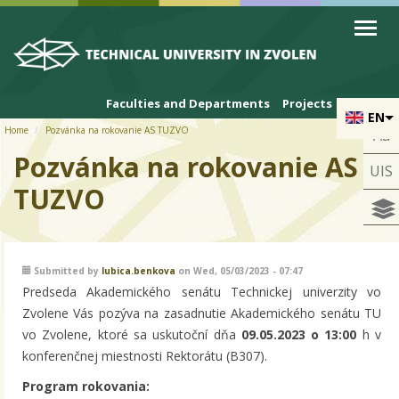
Skip to cookies
Skip to navigation
Skip to main content
Faculties and Departments
Projects
EN
Home
Pozvánka na rokovanie AS TUZVO
Aa
Pozvánka na rokovanie AS
UIS
TUZVO
Submitted by
lubica.benkova
on Wed, 05/03/2023 - 07:47
Predseda Akademického senátu Technickej univerzity vo
Zvolene Vás pozýva na zasadnutie Akademického senátu TU
vo Zvolene, ktoré sa uskutoční dňa
09.05.2023 o 13:00
h v
konferenčnej miestnosti Rektorátu (B307).
Program rokovania: