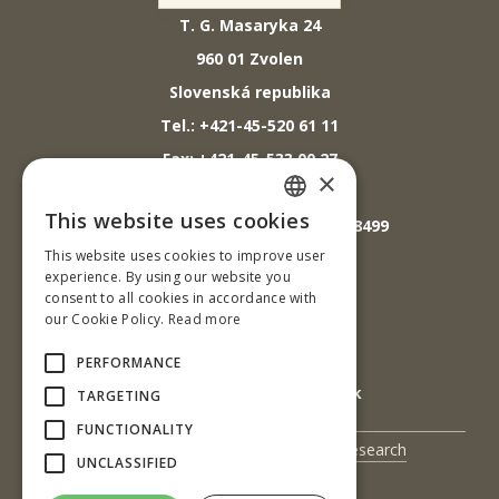
T. G. Masaryka 24
960 01 Zvolen
Slovenská republika
Tel.: +421-45-520 61 11
Fax: +421-45-533 00 27
×
E-mail: info@tuzvo.sk
This website uses cookies
GPS súradnice: 48.572024,19.118499
SLOVAK
This website uses cookies to improve user
ENGLISH
experience. By using our website you
IČO: 00397440
consent to all cookies in accordance with
our Cookie Policy.
Read more
DIČ: 2020474808
IČ DPH: SK2020474808
PERFORMANCE
E-mail: podatelna@tuzvo.sk
TARGETING
FUNCTIONALITY
UIS
Science and Research
UNCLASSIFIED
Contact Us