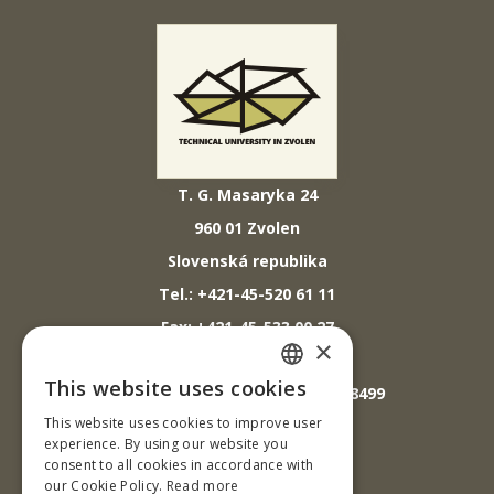
T. G. Masaryka 24
960 01 Zvolen
Slovenská republika
Tel.: +421-45-520 61 11
Fax: +421-45-533 00 27
×
E-mail: info@tuzvo.sk
This website uses cookies
GPS súradnice: 48.572024,19.118499
SLOVAK
This website uses cookies to improve user
ENGLISH
experience. By using our website you
IČO: 00397440
consent to all cookies in accordance with
our Cookie Policy.
Read more
DIČ: 2020474808