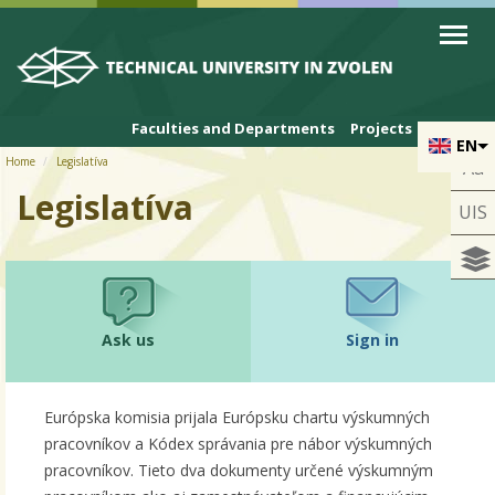
Skip to cookies
Skip to navigation
Skip to main content
Faculties and Departments
Projects
EN
Home
Legislatíva
Aa
Legislatíva
UIS
Ask us
Sign in
Európska komisia prijala Európsku chartu výskumných
pracovníkov a Kódex správania pre nábor výskumných
pracovníkov. Tieto dva dokumenty určené výskumným