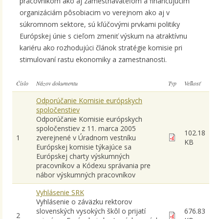
pracovníkom ako aj zamestnávateľom a financujúcim
organizáciám pôsobiacim vo verejnom ako aj v
súkromnom sektore, sú kľúčovými prvkami politiky
Európskej únie s cieľom zmeniť výskum na atraktívnu
kariéru ako rozhodujúci článok stratégie komisie pri
stimulovaní rastu ekonomiky a zamestnanosti.
Číslo
Názov dokumentu
Typ
Veľkosť
Odporúčanie Komisie európskych
spoločenstiev
Odporúčanie Komisie európskych
spoločenstiev z 11. marca 2005
102.18
1
zverejnené v Úradnom vestníku
KB
Európskej komisie týkajúce sa
Európskej charty výskumných
pracovníkov a Kódexu správania pre
nábor výskumných pracovníkov
Vyhlásenie SRK
Vyhlásenie o záväzku rektorov
slovenských vysokých škôl o prijatí
676.83
2