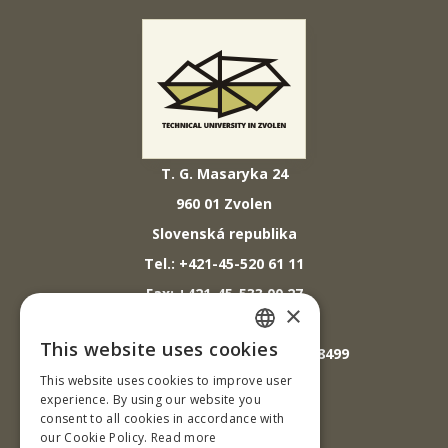
T. G. Masaryka 24
960 01 Zvolen
Slovenská republika
Tel.: +421-45-520 61 11
Fax: +421-45-533 00 27
×
E-mail: info@tuzvo.sk
This website uses cookies
GPS súradnice: 48.572024,19.118499
SLOVAK
This website uses cookies to improve user
ENGLISH
experience. By using our website you
IČO: 00397440
consent to all cookies in accordance with
our Cookie Policy.
Read more
DIČ: 2020474808