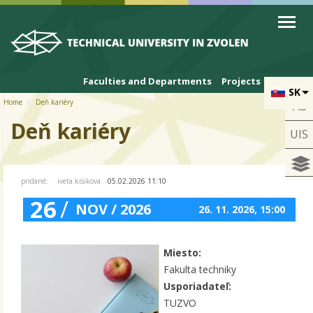
Skip to cookies
Skip to navigation
Skip to main content
Faculties and Departments
Projects
SK
Home
Deň kariéry
Aa
Deň kariéry
UIS
pridané:
iveta.kisikova
05.02.2026 11:10
26
/
NOV / 2026
26. 11. 2026, 15:00
Miesto:
Fakulta techniky
Usporiadateľ:
TUZVO