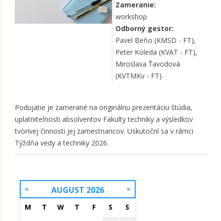
Zameranie:
workshop
Odborný gestor:
Pavel Beňo (KMSD - FT),
Peter Koleda (KVAT - FT),
Miroslava Ťavodová
(KVTMKv - FT)
Podujatie je zamerané na originálnu prezentáciu štúdia,
uplatniteľnosti absolventov Fakulty techniky a výsledkov
tvorivej činnosti jej zamestnancov. Uskutoční sa v rámci
Týždňa vedy a techniky 2026.
«
AUGUST 2026
»
M
T
W
T
F
S
S