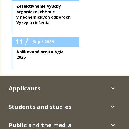
Zefektívnenie výučby
organickej chémie
v nechemických odboroch:
Výzvy a riešenia
/
11
Sep / 2026
Aplikovaná ornitológia
2026
Applicants
Students and studies
Public and the media