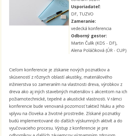
Usporiadateľ:
DF, TUZVO
Zameranie:
vedecká konferencia
Odborný gestor:
Martin Čulík (KDS - DF),
Alena Poláčiková (ÚR - CUP)
Cieľom konferencie je získanie nových poznatkov a
skúseností z rôznych oblastí akustiky, materiálového
inžinierstva so zameraním na vlastnosti dreva, výrobkov z
dreva ako aj iných stavebných materiálov s akcentom na ich
požiarnotechnické, tepelné a akustické vlastnosti. V rámci
konferencie bude venovaná pozornosť taktiež hluku a jeho
vplyvu na človeka a životné prostredie. Získané poznatky
budú implementované do ďalších výskumných aktivít a do
vyučovacieho procesu. Výstup z konferencie je pre
odborníkov a ďalších záujemcov významným zdrojom