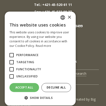
Tel.: +421-45-520 61 11
Fax: +421-45-533 00 27
×
E-mail: info@tuzvo.sk
This website uses cookies
GPS súradnice: 48.572024,19.118499
SLOVAK
This website uses cookies to improve user
ENGLISH
experience. By using our website you
IČO: 00397440
consent to all cookies in accordance with
our Cookie Policy.
Read more
DIČ: 2020474808
IČ DPH: SK2020474808
PERFORMANCE
E-mail: podatelna@tuzvo.sk
TARGETING
FUNCTIONALITY
UIS
Science and Research
UNCLASSIFIED
Contact Us
ACCEPT ALL
DECLINE ALL
SHOW DETAILS
(c) 2017 Technická univerzita vo Zvolene | Created by
Big
& BIGGER s.r.o.