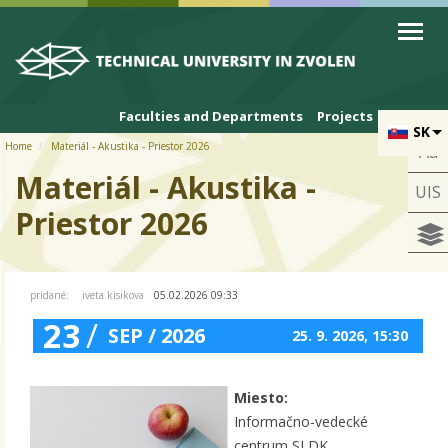
Skip to cookies
Skip to navigation
Skip to main content
Faculties and Departments
Projects
SK
Home
Materiál - Akustika - Priestor 2026
Aa
Materiál - Akustika -
UIS
Priestor 2026
pridané:
iveta.kisikova
05.02.2026 09:33
23
/
SEP / 2026
25. 9. 2026, 15:30
Miesto:
Informačno-vedecké
centrum SLDK