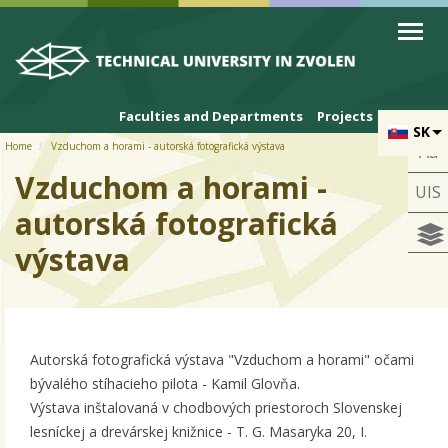
Skip to cookies
Skip to navigation
Skip to main content
Faculties and Departments
Projects
SK
Home
Vzduchom a horami - autorská fotografická výstava
Aa
Vzduchom a horami -
UIS
autorská fotografická
výstava
Autorská fotografická výstava "Vzduchom a horami" očami
bývalého stíhacieho pilota - Kamil Glovňa.
Výstava inštalovaná v chodbových priestoroch Slovenskej
lesníckej a drevárskej knižnice - T. G. Masaryka 20, I.