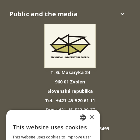
Public and the media
T. G. Masaryka 24
960 01 Zvolen
Slovenská republika
Tel.: +421-45-520 61 11
Fax: +421-45-533 00 27
×
E-mail: info@tuzvo.sk
This website uses cookies
GPS súradnice: 48.572024,19.118499
SLOVAK
This website uses cookies to improve user