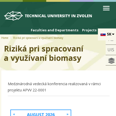
Skip to cookies
Skip to navigation
Skip to main content
Faculties and Departments
Projects
SK
Home
Riziká pri spracovaní a využívaní biomasy
Aa
Riziká pri spracovaní
UIS
a využívaní biomasy
Medzinárodná vedecká konferencia realizovaná v rámci
projektu APVV 22-0001
«
AUGUST 2026
»