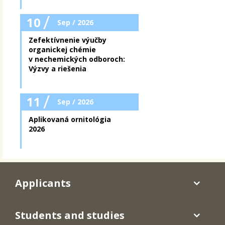
/
10
Sep / 2026
Zefektívnenie výučby
organickej chémie
v nechemických odboroch:
Výzvy a riešenia
/
11
Sep / 2026
Aplikovaná ornitológia
2026
Applicants
Students and studies