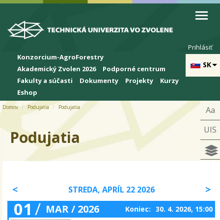
Skip to cookies
Skip to navigation
Skočiť na hlavný obsah
Prihlásiť
Konzorcium-AgroForestry
SK
Akademický Zvolen 2026
Podporné centrum
Fakulty a súčasti
Dokumenty
Projekty
Kurzy
Eshop
Domov
Podujatia
Podujatia
Aa
UIS
Podujatia
STREDA, APRÍL 22 2026
01
/
MAR / 2026
Koniec:
30. 4. 2026, 15:00