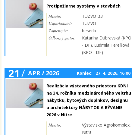
Protipožiarne systémy v stavbách
Miesto:
TUZVO B3
Usporiadateľ:
TUZVO
Zameranie:
beseda
Odborný gestor:
Katarína Dúbravská (KPO
- DF), Ľudmila Tereňová
(KPO - DF)
21
/
APR / 2026
Koniec:
27. 4. 2026, 16:00
Realizácia výstavného priestoru KDNI
na 34. ročníka medzinárodného veľtrhu
nábytku, bytových doplnkov, designu
a architektúry NÁBYTOK A BÝVANIE
2026 v Nitre
Miesto:
Výstavisko Agrokomplex,
Nitra