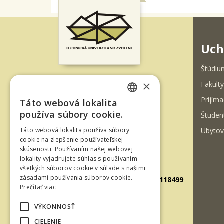
Uch
Štúdiu
×
Fakulty
T. G. Masaryka 24
Prijíma
Táto webová lokalita
960 01 Zvolen
SLOVAK
používa súbory cookie.
Študen
Slovenská republika
ENGLISH
Ubytov
Táto webová lokalita používa súbory
Tel.: +421-45-520 61 11
cookie na zlepšenie používateľskej
skúsenosti. Používaním našej webovej
Fax: +421-45-533 00 27
lokality vyjadrujete súhlas s používaním
E-mail: info@tuzvo.sk
všetkých súborov cookie v súlade s našimi
zásadami používania súborov cookie.
GPS súradnice: 48.572024,19.118499
Prečítať viac
VÝKONNOSŤ
IČO: 00397440
CIELENIE