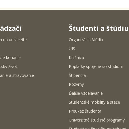
ádzači
Študenti a štúdi
m na univerzite
Organizácia štúdia
UIS
cie konanie
Knižnica
tský život
Poplatky spojené so štúdiom
anie a stravovanie
Štipendiá
Rozvrhy
Ďalšie vzdelávanie
Študentské mobility a stáže
Preukaz študenta
Univerzitné študijné programy
Študenti so špecific. potrebami