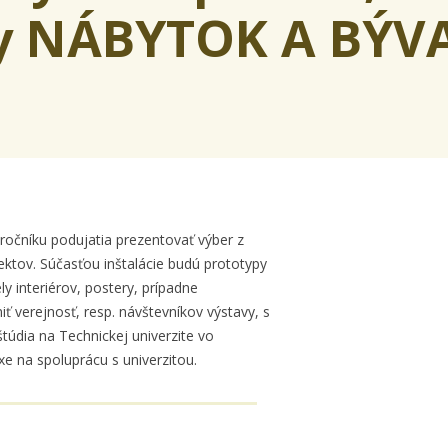
ry NÁBYTOK A BÝV
ročníku podujatia prezentovať výber z
ektov. Súčasťou inštalácie budú prototypy
 interiérov, postery, prípadne
ť verejnosť, resp. návštevníkov výstavy, s
údia na Technickej univerzite vo
e na spoluprácu s univerzitou.