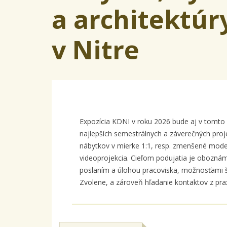
a architektú
v Nitre
Expozícia KDNI v roku 2026 bude aj v tomto 
najlepších semestrálnych a záverečných proj
nábytkov v mierke 1:1, resp. zmenšené modely
videoprojekcia. Cieľom podujatia je oboznámi
poslaním a úlohou pracoviska, možnosťami št
Zvolene, a zároveň hľadanie kontaktov z prax