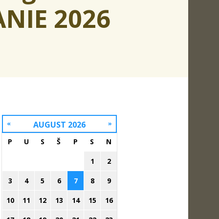
ANIE 2026
«
AUGUST 2026
»
P
U
S
Š
P
S
N
1
2
3
4
5
6
7
8
9
10
11
12
13
14
15
16