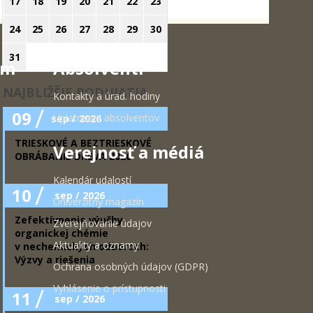
17
18
19
20
21
22
23
24
25
26
27
28
29
30
31
um
Absolventi
NAJBLIŽŠIE PODUJATIA
Kontakty a úrad. hodiny
/
09
Uplatnenie absolventov
sep / 2026
TRIESKOVÉ A BEZTRIESKOVÉ
Verejnosť a médiá
OBRÁBANIE DREVA 2026
Kalendár udalostí
/
10
sep / 2026
Univerzitný magazín
Zefektívnenie výučby
Zverejňovanie údajov
organickej chémie
Aktuality a oznamy
v nechemických odboroch:
Výzvy a riešenia
Ochrana osobných údajov (GDPR)
Vyhlásenie o prístupnosti
/
11
sep / 2026