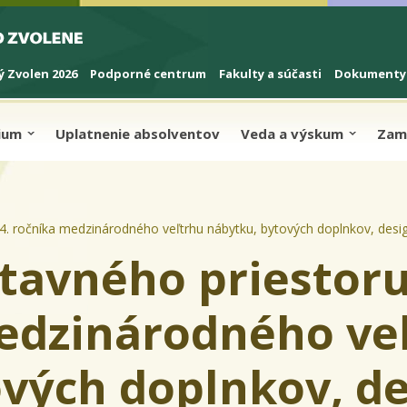
 Zvolen 2026
Podporné centrum
Fakulty a súčasti
Dokumenty
dium
Uplatnenie absolventov
Veda a výskum
Zam
34. ročníka medzinárodného veľtrhu nábytku, bytových doplnkov, des
stavného priestor
medzinárodného ve
ových doplnkov, d