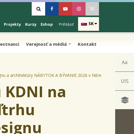
Vyhľadávanie
Facebook
Youtube
Instagram
Wikipedia
SK
Projekty
Kurzy
Eshop
Prihlásiť
estnanci
Verejnosť a médiá
Kontakt
Aa
ignu a architektúry NÁBYTOK A BÝVANIE 2026 v Nitre
UIS
u KDNI na
ľtrhu
esignu