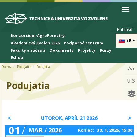
Skip to cookies
Skip to navigation
Skočiť na hlavný obsah
Prihlásiť
Konzorcium-AgroForestry
SK
Akademický Zvolen 2026
Podporné centrum
Fakulty a súčasti
Dokumenty
Projekty
Kurzy
Eshop
Domov
Podujatia
Podujatia
Aa
UIS
Podujatia
UTOROK, APRÍL 21 2026
01
/
MAR / 2026
Koniec:
30. 4. 2026, 15:00