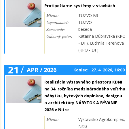
Protipožiarne systémy v stavbách
Miesto:
TUZVO B3
Usporiadateľ:
TUZVO
Zameranie:
beseda
Odborný gestor:
Katarína Dúbravská (KPO
- DF), Ľudmila Tereňová
(KPO - DF)
21
/
APR / 2026
Koniec:
27. 4. 2026, 16:00
Realizácia výstavného priestoru KDNI
na 34. ročníka medzinárodného veľtrhu
nábytku, bytových doplnkov, designu
a architektúry NÁBYTOK A BÝVANIE
2026 v Nitre
Miesto:
Výstavisko Agrokomplex,
Nitra