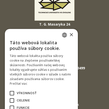
T. G. Masaryka 24
960 01 Zvolen
×
Slovenská republika
Táto webová lokalita
SLOVAK
Tel.: +421-45-520 61 11
používa súbory cookie.
Fax: +421-45-533 00 27
ENGLISH
Táto webová lokalita používa súbory
cookie na zlepšenie používateľskej
E-mail: info@tuzvo.sk
skúsenosti. Používaním našej webovej
GPS súradnice: 48.572024,19.118499
lokality vyjadrujete súhlas s používaním
všetkých súborov cookie v súlade s našimi
zásadami používania súborov cookie.
IČO: 00397440
Prečítať viac
DIČ: 2020474808
VÝKONNOSŤ
IČ DPH: SK2020474808
CIELENIE
E-mail: podatelna@tuzvo.sk
FUNKCIE