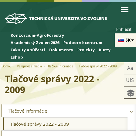
Skip to cookies
Skip to navigation
Skočiť na hlavný obsah
Prihlásiť
Konzorcium-AgroForestry
SK
Akademický Zvolen 2026
Podporné centrum
Fakulty a súčasti
Dokumenty
Projekty
Kurzy
Eshop
Domov
Verejnosť a médiá
Tlačové informácie
Tlačové správy 2022 - 2009
Aa
Tlačové správy 2022 -
UIS
2009
Tlačové informácie
Tlačové správy 2022 - 2009