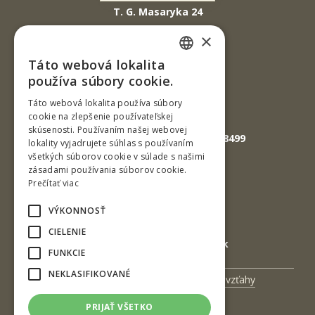
T. G. Masaryka 24
960 01 Zvolen
×
Slovenská republika
Táto webová lokalita
SLOVAK
Tel.: +421-45-520 61 11
používa súbory cookie.
Fax: +421-45-533 00 27
ENGLISH
Táto webová lokalita používa súbory
cookie na zlepšenie používateľskej
E-mail: info@tuzvo.sk
skúsenosti. Používaním našej webovej
GPS súradnice: 48.572024,19.118499
lokality vyjadrujete súhlas s používaním
všetkých súborov cookie v súlade s našimi
zásadami používania súborov cookie.
IČO: 00397440
Prečítať viac
DIČ: 2020474808
VÝKONNOSŤ
IČ DPH: SK2020474808
CIELENIE
E-mail: podatelna@tuzvo.sk
FUNKCIE
NEKLASIFIKOVANÉ
Univerzitný magazín
Medzinárodné vzťahy
Veda a výskum
Zamestnanci
PRIJAŤ VŠETKO