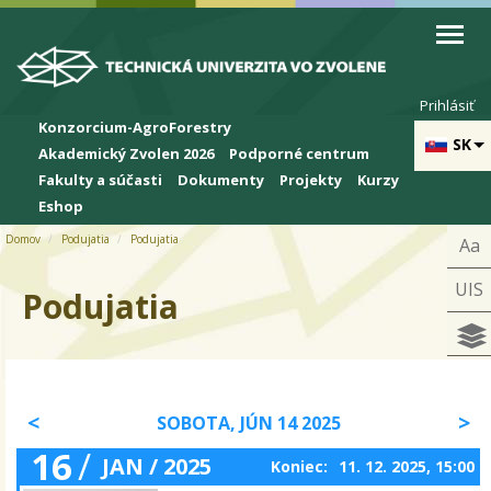
Skip to cookies
Skip to navigation
Skočiť na hlavný obsah
Prihlásiť
Konzorcium-AgroForestry
SK
Akademický Zvolen 2026
Podporné centrum
Fakulty a súčasti
Dokumenty
Projekty
Kurzy
Eshop
Domov
Podujatia
Podujatia
Aa
UIS
Podujatia
SOBOTA, JÚN 14 2025
16
/
JAN / 2025
Koniec:
11. 12. 2025, 15:00