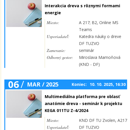
Interakcia dreva s rôznymi formami
energie
Miesto:
A 217; B2, Online MS
Teams
Usporiadateľ:
Katedra náuky o dreve
DF TUZVO
Zameranie:
seminár
Odborný gestor:
Miroslava Mamoňová
(KND - DF)
06
/
MAR / 2025
Koniec:
10. 10. 2025, 16:30
Multimediálna platforma pre oblasť
anatómie dreva - seminár k projektu
KEGA 011TU Z-4/2024
Miesto:
KND DF TU Zvolen, A217
Usporiadateľ:
DF TUZVO