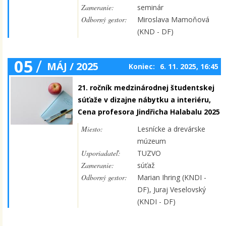
Zameranie:
seminár
Odborný gestor:
Miroslava Mamoňová
(KND - DF)
05
/
MÁJ / 2025
Koniec:
6. 11. 2025, 16:45
21. ročník medzinárodnej študentskej
súťaže v dizajne nábytku a interiéru,
Cena profesora Jindřicha Halabalu 2025
Miesto:
Lesnícke a drevárske
múzeum
Usporiadateľ:
TUZVO
Zameranie:
súťaž
Odborný gestor:
Marian Ihring (KNDI -
DF), Juraj Veselovský
(KNDI - DF)