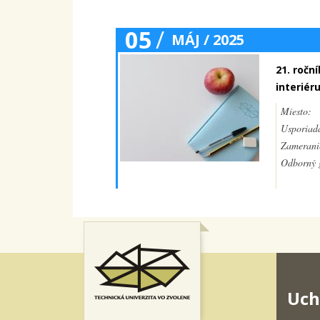
05
/
MÁJ / 2025
21. ročn
interiér
Miesto:
Usporiada
Zamerani
Odborný g
Uch