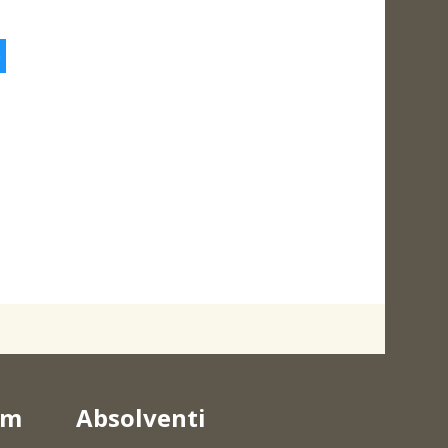
5
um
Absolventi