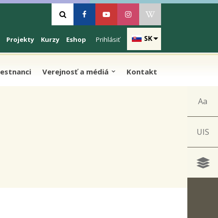
Vyhľadávanie
Facebook
Youtube
Instagram
Wikipedia
SK
Projekty
Kurzy
Eshop
Prihlásiť
estnanci
Verejnosť a médiá
Kontakt
Aa
UIS