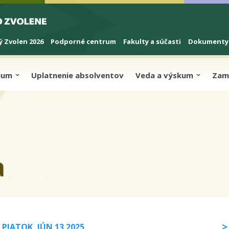
 Zvolen 2026
Podporné centrum
Fakulty a súčasti
Dokumenty
dium
Uplatnenie absolventov
Veda a výskum
Zam
a
PIATOK, JÚN 13 2025