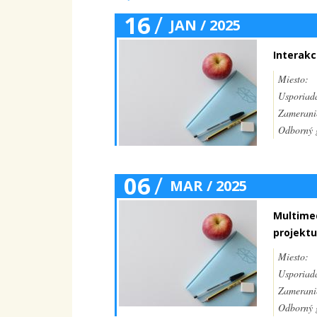
16
/
JAN / 2025
Interakc
Miesto:
Usporiada
Zamerani
Odborný g
06
/
MAR / 2025
Multimed
projektu
Miesto:
Usporiada
Zamerani
Odborný g