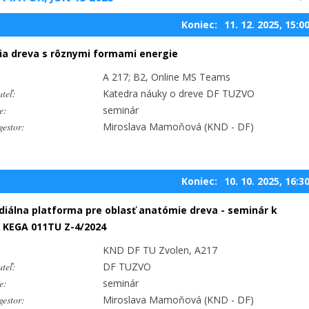
Koniec:
11. 12. 2025, 15:0
ia dreva s rôznymi formami energie
A 217; B2, Online MS Teams
teľ:
Katedra náuky o dreve DF TUZVO
e:
seminár
estor:
Miroslava Mamoňová (KND - DF)
Koniec:
10. 10. 2025, 16:3
iálna platforma pre oblasť anatómie dreva - seminár k
 KEGA 011TU Z-4/2024
KND DF TU Zvolen, A217
teľ:
DF TUZVO
e:
seminár
estor:
Miroslava Mamoňová (KND - DF)