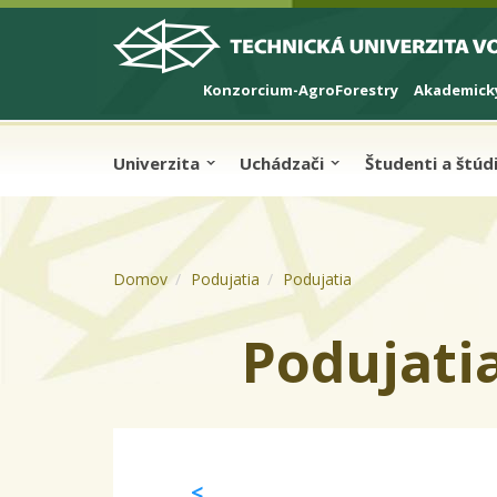
Skip to cookies
Skip to navigation
Skočiť na hlavný obsah
Konzorcium-AgroForestry
Akademický
Univerzita
Uchádzači
Študenti a štú
Domov
Podujatia
Podujatia
Podujati