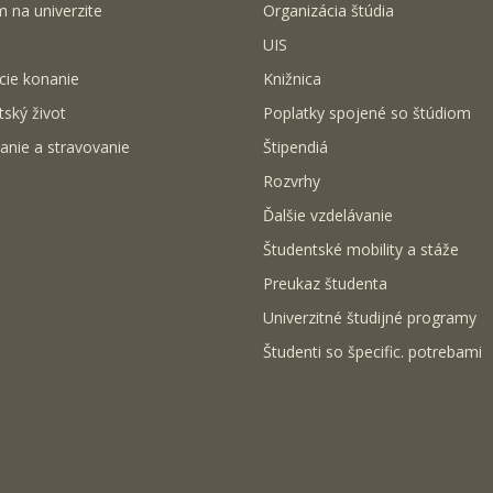
m na univerzite
Organizácia štúdia
UIS
cie konanie
Knižnica
tský život
Poplatky spojené so štúdiom
anie a stravovanie
Štipendiá
Rozvrhy
Ďalšie vzdelávanie
Študentské mobility a stáže
Preukaz študenta
Univerzitné študijné programy
Študenti so špecific. potrebami