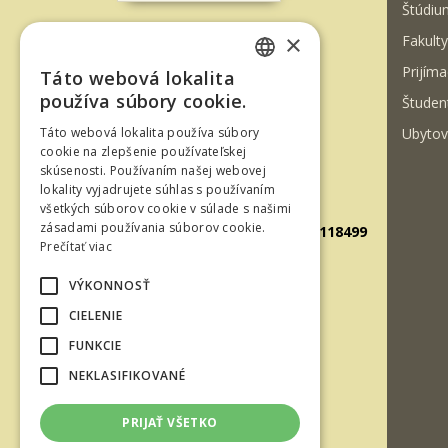
Štúdiu
×
Fakulty
T. G. Masaryka 24
Prijíma
Táto webová lokalita
960 01 Zvolen
SLOVAK
používa súbory cookie.
Študen
Slovenská republika
ENGLISH
Ubytov
Táto webová lokalita používa súbory
Tel.: +421-45-520 61 11
cookie na zlepšenie používateľskej
skúsenosti. Používaním našej webovej
Fax: +421-45-533 00 27
lokality vyjadrujete súhlas s používaním
E-mail: info@tuzvo.sk
všetkých súborov cookie v súlade s našimi
zásadami používania súborov cookie.
GPS súradnice: 48.572024,19.118499
Prečítať viac
VÝKONNOSŤ
IČO: 00397440
CIELENIE
DIČ: 2020474808
FUNKCIE
IČ DPH: SK2020474808
NEKLASIFIKOVANÉ
E-mail: podatelna@tuzvo.sk
PRIJAŤ VŠETKO