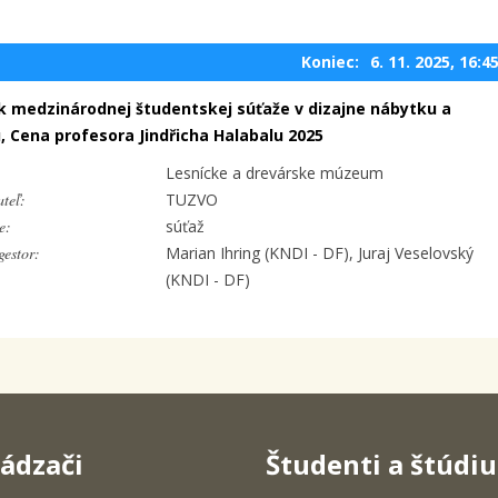
Koniec:
6. 11. 2025, 16:4
ík medzinárodnej študentskej súťaže v dizajne nábytku a
u, Cena profesora Jindřicha Halabalu 2025
Lesnícke a drevárske múzeum
teľ:
TUZVO
e:
súťaž
estor:
Marian Ihring (KNDI - DF), Juraj Veselovský
(KNDI - DF)
ádzači
Študenti a štúdi