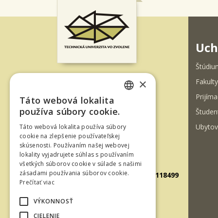
Uch
Štúdiu
×
Fakulty
T. G. Masaryka 24
Prijíma
Táto webová lokalita
960 01 Zvolen
SLOVAK
používa súbory cookie.
Študen
Slovenská republika
ENGLISH
Ubytov
Táto webová lokalita používa súbory
Tel.: +421-45-520 61 11
cookie na zlepšenie používateľskej
Fax: +421-45-533 00 27
skúsenosti. Používaním našej webovej
lokality vyjadrujete súhlas s používaním
E-mail: info@tuzvo.sk
všetkých súborov cookie v súlade s našimi
zásadami používania súborov cookie.
GPS súradnice: 48.572024,19.118499
Prečítať viac
VÝKONNOSŤ
IČO: 00397440
CIELENIE