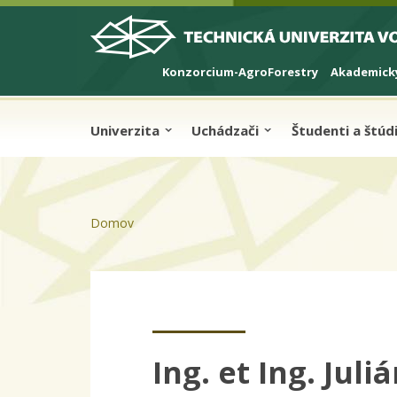
Skip to cookies
Skip to navigation
Skočiť na hlavný obsah
Konzorcium-AgroForestry
Akademický
Univerzita
Uchádzači
Študenti a štú
Domov
Ing. et Ing. Jul