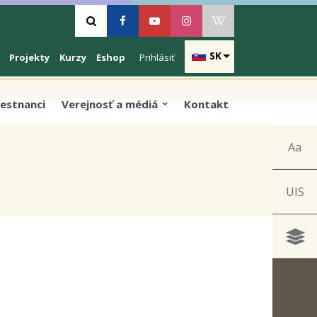
Vyhľadávanie
Facebook
Youtube
Instagram
Wikipedia
SK
Projekty
Kurzy
Eshop
Prihlásiť
estnanci
Verejnosť a médiá
Kontakt
Aa
UIS