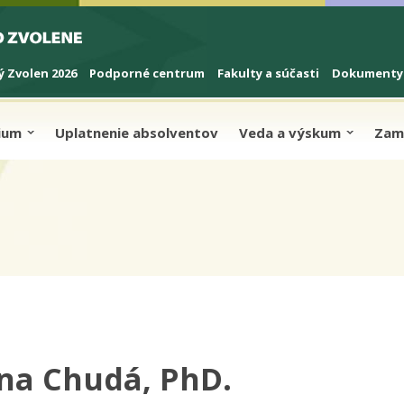
 Zvolen 2026
Podporné centrum
Fakulty a súčasti
Dokumenty
dium
Uplatnenie absolventov
Veda a výskum
Zam
iána Chudá, PhD.