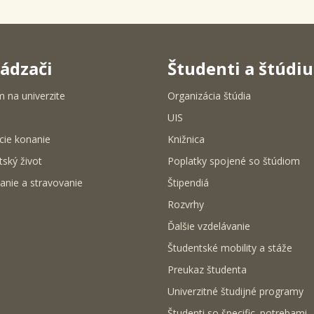
ádzači
Študenti a štúdi
m na univerzite
Organizácia štúdia
UIS
cie konanie
Knižnica
tský život
Poplatky spojené so štúdiom
anie a stravovanie
Štipendiá
Rozvrhy
Ďalšie vzdelávanie
Študentské mobility a stáže
Preukaz študenta
Univerzitné študijné programy
Študenti so špecific. potrebami