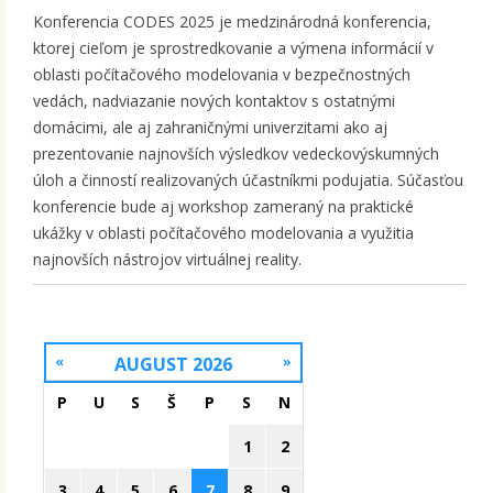
Konferencia CODES 2025 je medzinárodná konferencia,
ktorej cieľom je sprostredkovanie a výmena informácií v
oblasti počítačového modelovania v bezpečnostných
vedách, nadviazanie nových kontaktov s ostatnými
domácimi, ale aj zahraničnými univerzitami ako aj
prezentovanie najnovších výsledkov vedeckovýskumných
úloh a činností realizovaných účastníkmi podujatia. Súčasťou
konferencie bude aj workshop zameraný na praktické
ukážky v oblasti počítačového modelovania a využitia
najnovších nástrojov virtuálnej reality.
«
AUGUST 2026
»
P
U
S
Š
P
S
N
1
2
3
4
5
6
7
8
9