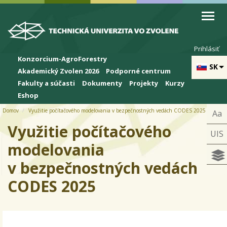
Skip to cookies
Skip to navigation
Skočiť na hlavný obsah
Prihlásiť
Konzorcium-AgroForestry
SK
Akademický Zvolen 2026
Podporné centrum
Fakulty a súčasti
Dokumenty
Projekty
Kurzy
Eshop
Domov
Využitie počítačového modelovania v bezpečnostných vedách CODES 2025
Aa
Využitie počítačového
UIS
modelovania
v bezpečnostných vedách
CODES 2025