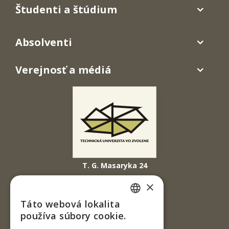
Študenti a štúdium
Absolventi
Verejnosť a médiá
T. G. Masaryka 24
960 01 Zvolen
×
Slovenská republika
Táto webová lokalita
SLOVAK
Tel.: +421-45-520 61 11
používa súbory cookie.
Fax: +421-45-533 00 27
ENGLISH