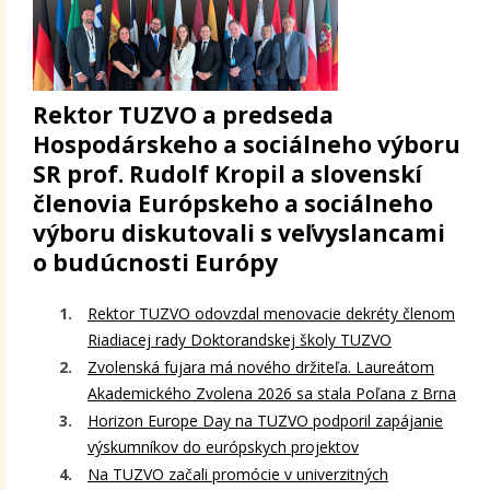
Rektor TUZVO a predseda
Hospodárskeho a sociálneho výboru
SR prof. Rudolf Kropil a slovenskí
členovia Európskeho a sociálneho
výboru diskutovali s veľvyslancami
o budúcnosti Európy
Rektor TUZVO odovzdal menovacie dekréty členom
Riadiacej rady Doktorandskej školy TUZVO
Zvolenská fujara má nového držiteľa. Laureátom
Akademického Zvolena 2026 sa stala Poľana z Brna
Horizon Europe Day na TUZVO podporil zapájanie
výskumníkov do európskych projektov
Na TUZVO začali promócie v univerzitných