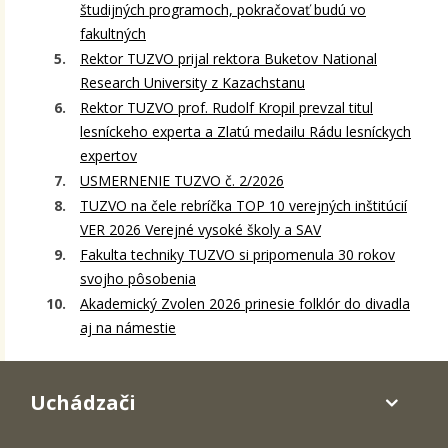
študijných programoch, pokračovať budú vo
fakultných
Rektor TUZVO prijal rektora Buketov National
Research University z Kazachstanu
Rektor TUZVO prof. Rudolf Kropil prevzal titul
lesníckeho experta a Zlatú medailu Rádu lesníckych
expertov
USMERNENIE TUZVO č. 2/2026
TUZVO na čele rebríčka TOP 10 verejných inštitúcií
VER 2026 Verejné vysoké školy a SAV
Fakulta techniky TUZVO si pripomenula 30 rokov
svojho pôsobenia
Akademický Zvolen 2026 prinesie folklór do divadla
aj na námestie
Uchádzači