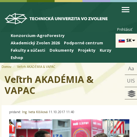
Skip to cookies
Skip to navigation
Skočiť na hlavný obsah
Prihlásiť
Konzorcium-AgroForestry
SK
Akademický Zvolen 2026
Podporné centrum
Fakulty a súčasti
Dokumenty
Projekty
Kurzy
Eshop
Domov
Veľtrh AKADÉMIA & VAPAC
Aa
Veľtrh AKADÉMIA &
UIS
VAPAC
pridané:
Ing. Iveta Kíšiková
11.10.2017 11:40