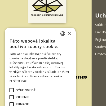
Uch
Štúdiu
×
Fakulty
T. G. Masaryka 24
Prijíma
Táto webová lokalita
960 01 Zvolen
SLOVAK
používa súbory cookie.
Študen
Slovenská republika
ENGLISH
Ubytov
Táto webová lokalita používa súbory
Tel.: +421-45-520 61 11
cookie na zlepšenie používateľskej
skúsenosti. Používaním našej webovej
Fax: +421-45-533 00 27
lokality vyjadrujete súhlas s používaním
E-mail: info@tuzvo.sk
všetkých súborov cookie v súlade s našimi
zásadami používania súborov cookie.
GPS súradnice: 48.572024,19.118499
Prečítať viac
VÝKONNOSŤ
IČO: 00397440
CIELENIE
DIČ: 2020474808
FUNKCIE
IČ DPH: SK2020474808