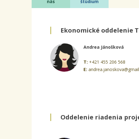
nás
štúdium
Ekonomické oddelenie T
Andrea Jánošková
T:
+421 455 206 568
E:
andrea.janoskova@gmai
Oddelenie riadenia proj