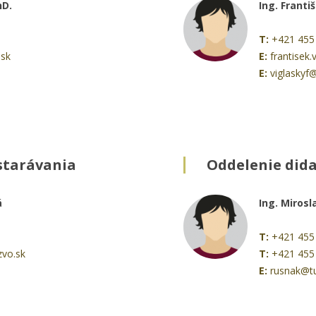
hD.
Ing. Franti
T:
+421 455
.sk
E:
frantisek.
E:
viglaskyf
starávania
Oddelenie dida
á
Ing. Miros
T:
+421 455
zvo.sk
T:
+421 455
E:
rusnak@t