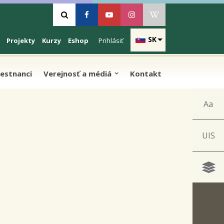
Vyhľadávanie
Facebook
Youtube
Instagram
Wikipedia
SK
Projekty
Kurzy
Eshop
Prihlásiť
estnanci
Verejnosť a médiá
Kontakt
Aa
UIS