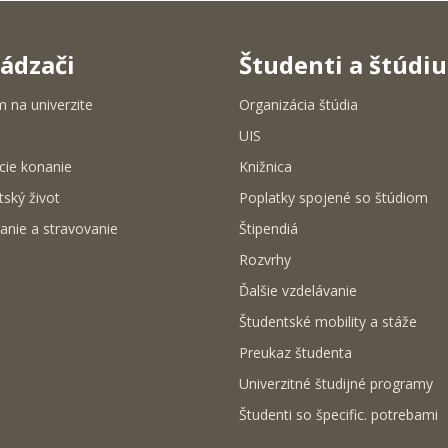
ádzači
Študenti a štúdi
m na univerzite
Organizácia štúdia
UIS
cie konanie
Knižnica
tský život
Poplatky spojené so štúdiom
anie a stravovanie
Štipendiá
Rozvrhy
Ďalšie vzdelávanie
Študentské mobility a stáže
Preukaz študenta
Univerzitné študijné programy
Študenti so špecific. potrebami