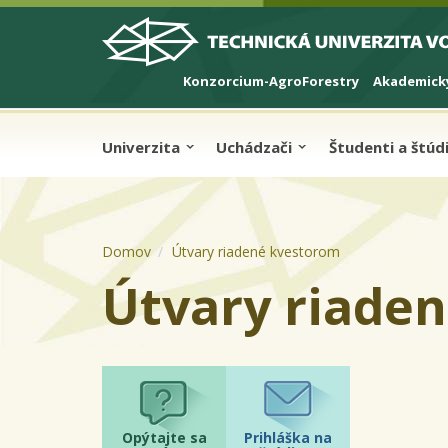
Skip to cookies
Skip to navigation
Skočiť na hlavný obsah
Konzorcium-AgroForestry
Akademický
Univerzita
Uchádzači
Študenti a štú
Domov
Útvary riadené kvestorom
Útvary riade
Opýtajte sa
Prihláška na