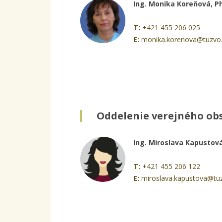
Ing. Monika Koreňová, P
T:
+421 455 206 025
E:
monika.korenova@tuzvo
Oddelenie verejného ob
Ing. Miroslava Kapustov
T:
+421 455 206 122
E:
miroslava.kapustova@tu