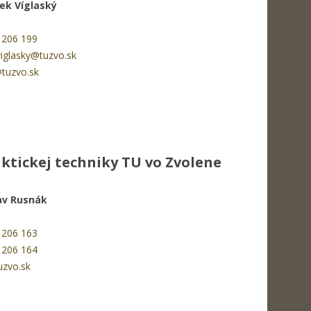
šek Víglaský
 206 199
viglasky@tuzvo.sk
@tuzvo.sk
ktickej techniky TU vo Zvolene
lav Rusnák
 206 163
 206 164
uzvo.sk