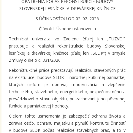
OPATRENIA POČAS REKONŠTRUKCIE BUDOVY
SLOVENSKEJ LESNÍCKEJ A DREVÁRSKEJ KNIŽNICE
S ÚČINNOSŤOU OD 02. 02. 2026
Článok I. Úvodné ustanovenia
Technická univerzita vo Zvolene (ďalej len „TUZVO“)
pristupuje k realizácii rekonštrukcie budovy Slovenskej
lesníckej a drevárskej knižnice (ďalej len „SLDK“) v zmysle
Zmluvy o dielo č. 331/2026.
Rekonštrukčné práce predstavujú realizáciu stavebných prác
na existujúcej budove SLDK – národnej kultúrnej pamiatke,
ktorých cieľom je obnova, modernizácia a zlepšenie
technického, stavebného, energetického, bezpečnostného a
prevádzkového stavu objektu, pri zachovaní jeho pôvodnej
funkcie a pamiatkovej hodnoty.
Cieľom tohto usmernenia je zabezpečiť ochranu života a
zdravia osôb, ochranu majetku a plynulú kontinuitu činností
v budove SLDK počas realizácie stavebných prác, a to v