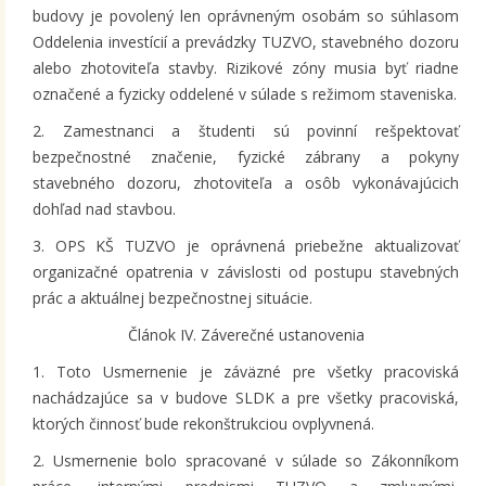
budovy je povolený len oprávneným osobám so súhlasom
Oddelenia investícií a prevádzky TUZVO, stavebného dozoru
alebo zhotoviteľa stavby. Rizikové zóny musia byť riadne
označené a fyzicky oddelené v súlade s režimom staveniska.
2. Zamestnanci a študenti sú povinní rešpektovať
bezpečnostné značenie, fyzické zábrany a pokyny
stavebného dozoru, zhotoviteľa a osôb vykonávajúcich
dohľad nad stavbou.
3. OPS KŠ TUZVO je oprávnená priebežne aktualizovať
organizačné opatrenia v závislosti od postupu stavebných
prác a aktuálnej bezpečnostnej situácie.
Článok IV. Záverečné ustanovenia
1. Toto Usmernenie je záväzné pre všetky pracoviská
nachádzajúce sa v budove SLDK a pre všetky pracoviská,
ktorých činnosť bude rekonštrukciou ovplyvnená.
2. Usmernenie bolo spracované v súlade so Zákonníkom