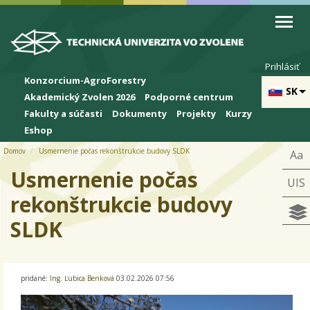
Skip to cookies
Skip to navigation
Skočiť na hlavný obsah
Prihlásiť
Konzorcium-AgroForestry
SK
Akademický Zvolen 2026
Podporné centrum
Fakulty a súčasti
Dokumenty
Projekty
Kurzy
Eshop
Domov
Usmernenie počas rekonštrukcie budovy SLDK
Aa
Usmernenie počas
UIS
rekonštrukcie budovy
SLDK
pridané:
Ing. Ľubica Benková
03.02.2026 07:56