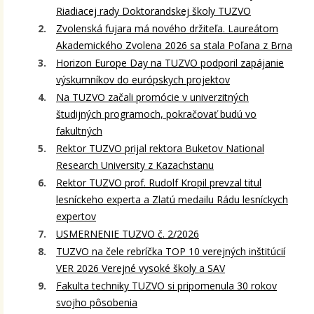
Riadiacej rady Doktorandskej školy TUZVO
Zvolenská fujara má nového držiteľa. Laureátom
Akademického Zvolena 2026 sa stala Poľana z Brna
Horizon Europe Day na TUZVO podporil zapájanie
výskumníkov do európskych projektov
Na TUZVO začali promócie v univerzitných
študijných programoch, pokračovať budú vo
fakultných
Rektor TUZVO prijal rektora Buketov National
Research University z Kazachstanu
Rektor TUZVO prof. Rudolf Kropil prevzal titul
lesníckeho experta a Zlatú medailu Rádu lesníckych
expertov
USMERNENIE TUZVO č. 2/2026
TUZVO na čele rebríčka TOP 10 verejných inštitúcií
VER 2026 Verejné vysoké školy a SAV
Fakulta techniky TUZVO si pripomenula 30 rokov
svojho pôsobenia