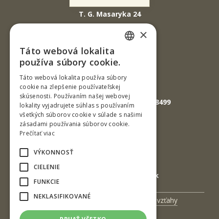
T. G. Masaryka 24
960 01 Zvolen
×
Slovenská republika
Táto webová lokalita
SLOVAK
Tel.: +421-45-520 61 11
používa súbory cookie.
Fax: +421-45-533 00 27
ENGLISH
Táto webová lokalita používa súbory
cookie na zlepšenie používateľskej
E-mail: info@tuzvo.sk
skúsenosti. Používaním našej webovej
GPS súradnice: 48.572024,19.118499
lokality vyjadrujete súhlas s používaním
všetkých súborov cookie v súlade s našimi
zásadami používania súborov cookie.
IČO: 00397440
Prečítať viac
DIČ: 2020474808
VÝKONNOSŤ
IČ DPH: SK2020474808
CIELENIE
E-mail: podatelna@tuzvo.sk
FUNKCIE
NEKLASIFIKOVANÉ
Univerzitný magazín
Medzinárodné vzťahy
Veda a výskum
Zamestnanci