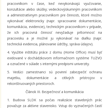
pracovníkom v čase, keď nevykonávajú vyučovanie,
konzultácie alebo skúšky; vedeckovýskumným pracovníkom
a administratívnym pracovníkom pre činnosti, ktoré možno
vykonávať elektronicky (napr. spracovanie dokumentácie,
komunikácia, evidencie), technickým pracovníkom v prípade,
že ich pracovná činnosť nevyžaduje prítomnosť na
pracovisku a je možné ju vykonávať na diaľku (napr.
technická evidencia, plánovanie údržby, správa údajov).
4. Využitie inštitútu práce z domu (Home Office) musí byť
evidované v dochádzkovom informačnom systéme TUZVO
a označené v súlade s internými predpismi univerzity.
5. Vedúci zamestnanci sú povinní zabezpečiť ochranu
majetku, dokumentácie a citlivých prístrojov v
rekonštruovaných priestoroch.
Článok III. Bezpečnosť a komunikácia
1. Budova SLDK sa počas realizácie stavebných prác
považuje za aktívne stavenisko. Vstup do vyznačených častí