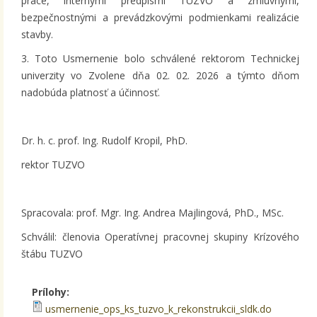
práce, internými predpismi TUZVO a zmluvnými,
bezpečnostnými a prevádzkovými podmienkami realizácie
stavby.
3. Toto Usmernenie bolo schválené rektorom Technickej
univerzity vo Zvolene dňa 02. 02. 2026 a týmto dňom
nadobúda platnosť a účinnosť.
Dr. h. c. prof. Ing. Rudolf Kropil, PhD.
rektor TUZVO
Spracovala: prof. Mgr. Ing. Andrea Majlingová, PhD., MSc.
Schválil: členovia Operatívnej pracovnej skupiny Krízového
štábu TUZVO
Prílohy:
usmernenie_ops_ks_tuzvo_k_rekonstrukcii_sldk.do