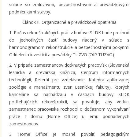
súlade so zmluvnými, bezpečnostnými a prevádzkovými
podmienkami stavby.
Článok II. Organizačné a prevádzkové opatrenia
1. Počas rekonštrukčných prác v budove SLDK bude prechod
do jednotlivých častí budovy riadený v súlade s
harmonogramom rekonštrukcie a bezpečnostnými pokynmi
Oddelenia investícií a prevádzky TUZVO (OIP TUZVO).
2. V prípade zamestnancov dotknutých pracovísk (Slovenská
lesnícka a drevárska knižnica, Centrum informačných
technológií, Referát pre vzdelávanie, Katedra aplikovanej
zoológie a manažmentu zveri Lesníckej fakulty), ktorých
kancelárie sa nachádzajú v častiach budovy SLDK
podliehajúcich rekonštrukcii, sa povoľuje, aby vedúci
zamestnanec pracoviska rozhodol o dočasnom vykonávaní
práce z domu (Home Office) u jemu podriadených
zamestnancov.
3. Home Office je možné povoliť: pedagogickým