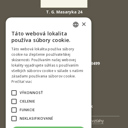
T. G. Masaryka 24
960 01 Zvolen
×
Slovenská republika
Táto webová lokalita
SLOVAK
Tel.: +421-45-520 61 11
používa súbory cookie.
Fax: +421-45-533 00 27
ENGLISH
Táto webová lokalita používa súbory
cookie na zlepšenie používateľskej
E-mail: info@tuzvo.sk
skúsenosti. Používaním našej webovej
GPS súradnice: 48.572024,19.118499
lokality vyjadrujete súhlas s používaním
všetkých súborov cookie v súlade s našimi
zásadami používania súborov cookie.
IČO: 00397440
Prečítať viac
DIČ: 2020474808
VÝKONNOSŤ
IČ DPH: SK2020474808
CIELENIE
E-mail: podatelna@tuzvo.sk
FUNKCIE
NEKLASIFIKOVANÉ
Univerzitný magazín
Medzinárodné vzťahy