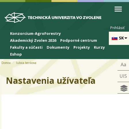
Skip to cookies
Skip to navigation
Skočiť na hlavný obsah
Prihlásiť
Konzorcium-AgroForestry
SK
Akademický Zvolen 2026
Podporné centrum
Fakulty a súčasti
Dokumenty
Projekty
Kurzy
Eshop
Domov
lubica.benkova
Aa
UIS
Nastavenia užívateľa