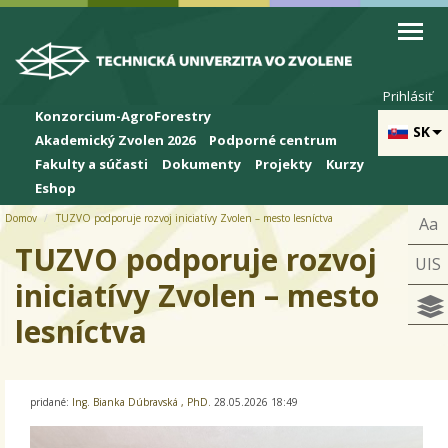
Skip to cookies
Skip to navigation
Skočiť na hlavný obsah
Prihlásiť
Konzorcium-AgroForestry
SK
Akademický Zvolen 2026
Podporné centrum
Fakulty a súčasti
Dokumenty
Projekty
Kurzy
Eshop
Domov
TUZVO podporuje rozvoj iniciatívy Zvolen – mesto lesníctva
Aa
TUZVO podporuje rozvoj
UIS
iniciatívy Zvolen – mesto
lesníctva
pridané:
Ing. Bianka Dúbravská , PhD.
28.05.2026 18:49