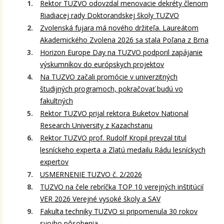
Rektor TUZVO odovzdal menovacie dekréty členom
Riadiacej rady Doktorandskej školy TUZVO
Zvolenská fujara má nového držiteľa. Laureátom
Akademického Zvolena 2026 sa stala Poľana z Brna
Horizon Europe Day na TUZVO podporil zapájanie
výskumníkov do európskych projektov
Na TUZVO začali promócie v univerzitných
študijných programoch, pokračovať budú vo
fakultných
Rektor TUZVO prijal rektora Buketov National
Research University z Kazachstanu
Rektor TUZVO prof. Rudolf Kropil prevzal titul
lesníckeho experta a Zlatú medailu Rádu lesníckych
expertov
USMERNENIE TUZVO č. 2/2026
TUZVO na čele rebríčka TOP 10 verejných inštitúcií
VER 2026 Verejné vysoké školy a SAV
Fakulta techniky TUZVO si pripomenula 30 rokov
svojho pôsobenia