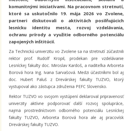
komunitnými iniciatívami. Na pracovnom stretnutí,
ktoré sa uskutočnilo 19. mája 2026 vo Zvolene,
partneri diskutovali o aktivitách posilňujúcich
lesnícku identitu mesta, rozvoj vzdelávania,
ochranu prírody a využitie odborného potenciálu
zapojených inštitúcií.
Za Technickú univerzitu vo Zvolene sa na stretnutí zúčastnili
rektor prof. Rudolf Kropil, prodekan pre vzdelávanie
Lesníckej fakulty doc. Miroslav Kardoš, a riaditeľka Arboreta
Borová hora Ing. Ivana Sarvašová. Medzi účastníkmi bol aj
doc. Hubert Paluš z Drevárskej fakulty TUZVO, ktorý
vystupoval ako zástupca združenia PEFC Slovensko.
Rektor TUZVO vo svojom vystúpení deklaroval pripravenosť
univerzity aktívne podporovať ďalší rozvoj spolupráce,
najmä prostredníctvom odborného potenciálu Lesníckej
fakulty TUZVO, Arboreta Borová hora ale aj pracovísk
Drevárskej fakulty TUZVO.