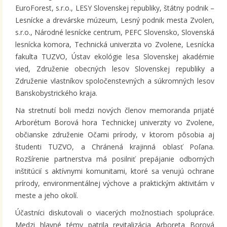
EuroForest, s.r.o., LESY Slovenskej republiky, štátny podnik –
Lesnícke a drevárske múzeum, Lesný podnik mesta Zvolen,
s.r.o., Národné lesnícke centrum, PEFC Slovensko, Slovenská
lesnícka komora, Technická univerzita vo Zvolene, Lesnícka
fakulta TUZVO, Ústav ekológie lesa Slovenskej akadémie
vied, Združenie obecných lesov Slovenskej republiky a
Združenie vlastníkov spoločenstevných a súkromných lesov
Banskobystrického kraja.
Na stretnutí boli medzi nových členov memoranda prijaté
Arborétum Borová hora Technickej univerzity vo Zvolene,
občianske združenie Očami prírody, v ktorom pôsobia aj
študenti TUZVO, a Chránená krajinná oblasť Poľana.
Rozšírenie partnerstva má posilniť prepájanie odborných
inštitúcií s aktívnymi komunitami, ktoré sa venujú ochrane
prírody, environmentálnej výchove a praktickým aktivitám v
meste a jeho okolí.
Účastníci diskutovali o viacerých možnostiach spolupráce.
Medzi hlavné témy patrila revitalizácia Arboreta Borová