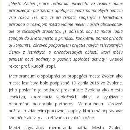
„Mesto Zvolen je pre Technickú univerzitu vo Zvolene úplne
prirodzeným partnerom. Spolupracujeme na mnohých témach
veľa rokov. Teší ma, že pri témach spojených s lesníctvom,
prírodou a rozvojom mesta vidíme nielen našich absolventov,
ale aj súčasných študentov. Je dôležité, aby sa mladí ľudia
zapájali do života mesta a prinášali konkrétnu pomoc prírode
aj komunite. Zároveň podporujem prijatie nových relevantných
členov z lesníckych a prírodovedných oblastí, ktorí môžu
priniesť nové podnety a posilniť spoločné aktivity,“
uviedol
rektor prof. Rudolf Kropil.
Memorandum o spolupráci pri propagácii mesta Zvolen ako
mesta lesníctva bolo podpísané 18. apríla 2016 vo Zvolene.
Jeho poslaním je podpora prezentácie Zvolena ako mesta
lesníctva, koordinácia spoločných aktivít a využívanie
odborného potenciálu partnerov. Memorandum zároveň
počíta so zriadením pracovnej skupiny, ktorá má pripravovať
spoločné aktivity a stretávať sa dvakrát ročne.
Medzi signatárov memoranda patria Mesto Zvolen,