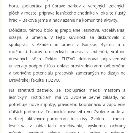
hora, spolupráca pri úprave parkov a verejných zelených
plôch v meste, príprava lesníckeho chodníka v lokalite Pustý
hrad – Bakova jama a nadviazanie na komunitné aktivity.
Dôležitou témou bolo aj prepojenie lesníctva, vzdelávania,
dizajnu a umenia. V tejto súvislosti sa diskutovalo o
spolupráci s Akadémiou umení v Banskej Bystrici a o
možnosti tvorby umeleckých prvkov v exteriéri, vrátane
drevených sôch. Rektor TUZVO deklaroval pripravenosť
univerzity podporiť túto oblasť prostredníctvom odborného
a tvorivého potenciálu pracovísk zameraných na dizajn na
Drevárskej fakulte TUZVO.
Na stretnutí zaznelo, že spolupráca medzi mestom a
lesníckymi inštitúciami má vo Zvolene pevné základy, no
potrebuje nové impulzy, pravidelnú koordináciu a zapojenie
ďalších partnerov. Technická univerzita vo Zvolene bude aj
naďalej aktívnym partnerom iniciatívy Zvolen – mesto
lesníctva v oblastiach vzdelávania, výskumu, ochrany
prírody, verejnej zelene, dizajnu a práce s mladou