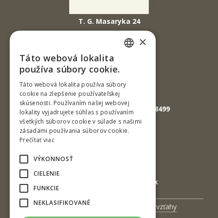
T. G. Masaryka 24
960 01 Zvolen
×
Slovenská republika
Táto webová lokalita
SLOVAK
Tel.: +421-45-520 61 11
používa súbory cookie.
Fax: +421-45-533 00 27
ENGLISH
Táto webová lokalita používa súbory
cookie na zlepšenie používateľskej
E-mail: info@tuzvo.sk
skúsenosti. Používaním našej webovej
GPS súradnice: 48.572024,19.118499
lokality vyjadrujete súhlas s používaním
všetkých súborov cookie v súlade s našimi
zásadami používania súborov cookie.
IČO: 00397440
Prečítať viac
DIČ: 2020474808
VÝKONNOSŤ
IČ DPH: SK2020474808
CIELENIE
E-mail: podatelna@tuzvo.sk
FUNKCIE
NEKLASIFIKOVANÉ
Univerzitný magazín
Medzinárodné vzťahy