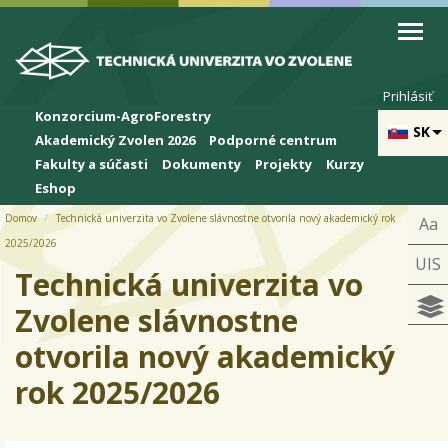
Skip to cookies
Skip to navigation
Skočiť na hlavný obsah
Prihlásiť
Konzorcium-AgroForestry
SK
Akademický Zvolen 2026
Podporné centrum
Fakulty a súčasti
Dokumenty
Projekty
Kurzy
Eshop
Domov
Technická univerzita vo Zvolene slávnostne otvorila nový akademický rok
Aa
2025/2026
UIS
Technická univerzita vo
Zvolene slávnostne
otvorila nový akademický
rok 2025/2026