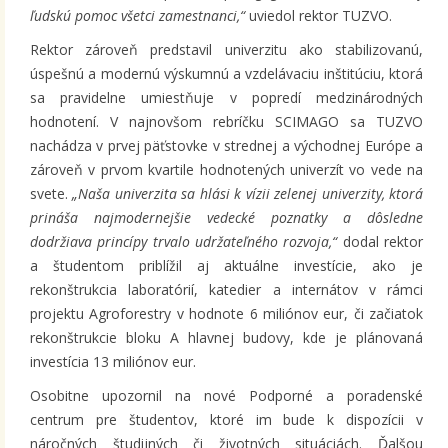
ľudskú pomoc všetci zamestnanci,“
uviedol rektor TUZVO.
Rektor zároveň predstavil univerzitu ako stabilizovanú,
úspešnú a modernú výskumnú a vzdelávaciu inštitúciu, ktorá
sa pravidelne umiestňuje v popredí medzinárodných
hodnotení. V najnovšom rebríčku SCIMAGO sa TUZVO
nachádza v prvej päťstovke v strednej a východnej Európe a
zároveň v prvom kvartile hodnotených univerzít vo vede na
svete.
„Naša univerzita sa hlási k vízii zelenej univerzity, ktorá
prináša najmodernejšie vedecké poznatky a dôsledne
dodržiava princípy trvalo udržateľného rozvoja,“
dodal rektor
a študentom priblížil aj aktuálne investície, ako je
rekonštrukcia laboratórií, katedier a internátov v rámci
projektu Agroforestry v hodnote 6 miliónov eur, či začiatok
rekonštrukcie bloku A hlavnej budovy, kde je plánovaná
investícia 13 miliónov eur.
Osobitne upozornil na nové Podporné a poradenské
centrum pre študentov, ktoré im bude k dispozícii v
náročných študijných či životných situáciách. Ďalšou