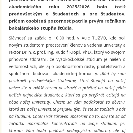
akademického roka 2025/2026 bolo totiž
predovšetkým o študentoch a pre študentov,
pričom osobitná pozornosť patrila prvým ročníkom
bakalárskeho stupňa štúdia.
Slávnosť sa začala o 10:30 hod. v Aule TUZVO, kde boli
novým študentom predstavení členovia vedenia univerzity a
rektor Dr. h. c. prof. Ing. Rudolf Kropil, PhD., ktorý vo svojom
príhovore zdôraznil, že vysokoškolské štúdium je nielen o
vedomostiach, ale aj o osobnostnom raste, priateľstvách a
spoločnom budovaní akademickej komunity:
„Rád by som
pozdravil predovšetkým študentov, ktorí študujú na našej
univerzite a zvlášť chcem pozdraviť a privítať na našej pôde
našich najnovších študentov, ktorí sa po prvýkrát ocitajú na
pôde našej univerzity. Chcem sa Vám poďakovať za dôveru,
ktorú ste našej univerzite prejavili tým, že ste sa zapísali u nás
na štúdium. Chcem Vás zároveň upozorniť na to, aby ste sa od
začiatku maximálne koncentrovali na svoje štúdium, pri
ktorom Vám budú podávať pedagogickú, odbornú, ale aj