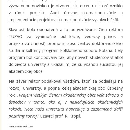
významnou novinkou je otvorenie Intercentra, ktoré vzniklo
v rámci projektu Audit úrovne internacionalizácie a
implementácie projektov internacionalizácie vysokých škôl.
Slávnosť bola obohatená aj o odovzdávanie Cien rektora
TUZVO za výnimočné publikácie, vedecký prínos a
projektovú činnosť, promóciu absolventov doktorandského
štúdia a kultúrny program Folklórneho súboru Poľana. Celý
program bol koncipovaný tak, aby nových študentov vtiahol
do života univerzity a ukázal im, že sú vítanou súčasťou jej
akademickej obce.
Na záver rektor poďakoval všetkým, ktorí sa podieľajú na
rozvoji univerzity, a poprial celej akademickej obci úspešný
rok:
„Prajem všetkým členom akademickej obce veľa zdravia a
úspechov v tomto, ako aj v nasledujúcich akademických
rokoch. Nech naša univerzita napreduje a zaznamená ďalší
pozitívny rozvoj,“
uzavrel prof. R. Kropil.
Kancelária rektora