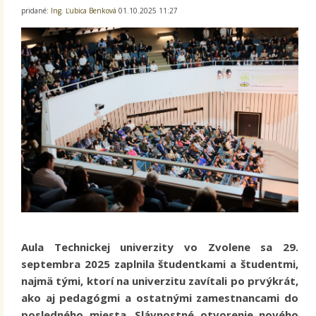
pridané:
Ing. Ľubica Benková
01.10.2025 11:27
Aula Technickej univerzity vo Zvolene sa 29.
septembra 2025 zaplnila študentkami a študentmi,
najmä tými, ktorí na univerzitu zavítali po prvýkrát,
ako aj pedagógmi a ostatnými zamestnancami do
posledného miesta. Slávnostné otvorenie nového