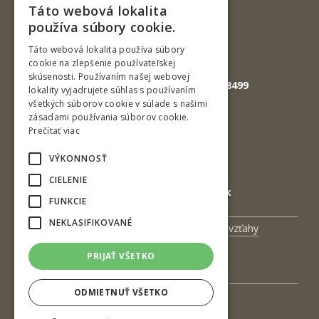
Táto webová lokalita
SLOVAK
Tel.: +421-45-520 61 11
používa súbory cookie.
Fax: +421-45-533 00 27
ENGLISH
Táto webová lokalita používa súbory
cookie na zlepšenie používateľskej
E-mail: info@tuzvo.sk
skúsenosti. Používaním našej webovej
GPS súradnice: 48.572024,19.118499
lokality vyjadrujete súhlas s používaním
všetkých súborov cookie v súlade s našimi
zásadami používania súborov cookie.
IČO: 00397440
Prečítať viac
DIČ: 2020474808
VÝKONNOSŤ
IČ DPH: SK2020474808
CIELENIE
E-mail: podatelna@tuzvo.sk
FUNKCIE
NEKLASIFIKOVANÉ
Univerzitný magazín
Medzinárodné vzťahy
Veda a výskum
Zamestnanci
PRIJAŤ VŠETKO
Kontakt
ODMIETNUŤ VŠETKO