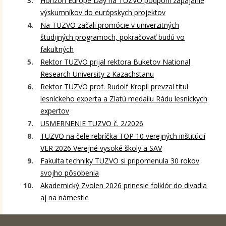
Horizon Europe Day na TUZVO podporil zapájanie
výskumníkov do európskych projektov
Na TUZVO začali promócie v univerzitných
študijných programoch, pokračovať budú vo
fakultných
Rektor TUZVO prijal rektora Buketov National
Research University z Kazachstanu
Rektor TUZVO prof. Rudolf Kropil prevzal titul
lesníckeho experta a Zlatú medailu Rádu lesníckych
expertov
USMERNENIE TUZVO č. 2/2026
TUZVO na čele rebríčka TOP 10 verejných inštitúcií
VER 2026 Verejné vysoké školy a SAV
Fakulta techniky TUZVO si pripomenula 30 rokov
svojho pôsobenia
Akademický Zvolen 2026 prinesie folklór do divadla
aj na námestie