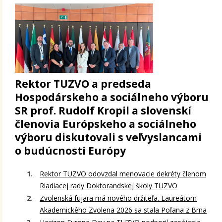
Rektor TUZVO a predseda
Hospodárskeho a sociálneho výboru
SR prof. Rudolf Kropil a slovenskí
členovia Európskeho a sociálneho
výboru diskutovali s veľvyslancami
o budúcnosti Európy
Rektor TUZVO odovzdal menovacie dekréty členom
Riadiacej rady Doktorandskej školy TUZVO
Zvolenská fujara má nového držiteľa. Laureátom
Akademického Zvolena 2026 sa stala Poľana z Brna