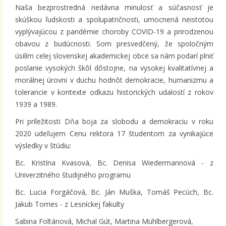
Naša bezprostredná nedávna minulosť a súčasnosť je
skúškou ľudskosti a spolupatričnosti, umocnená neistotou
vyplývajúcou z pandémie choroby COVID-19 a prirodzenou
obavou z budúcnosti. Som presvedčený, že spoločným
úsilím celej slovenskej akademickej obce sa nám podarí plniť
poslanie vysokých škôl dôstojne, na vysokej kvalitatívnej a
morálnej úrovni v duchu hodnôt demokracie, humanizmu a
tolerancie v kontexte odkazu historických udalostí z rokov
1939 a 1989.
Pri príležitosti Dňa boja za slobodu a demokraciu v roku
2020 udeľujem Cenu rektora 17 študentom za vynikajúce
výsledky v štúdiu:
Bc. Kristína Kvasová, Bc. Denisa Wiedermannová - z
Univerzitného študijného programu
Bc. Lucia Forgáčová, Bc. Ján Muška, Tomáš Pecúch, Bc.
Jakub Tomes - z Lesníckej fakulty
Sabina Foltánová, Michal Gút, Martina Mühlbergerová,