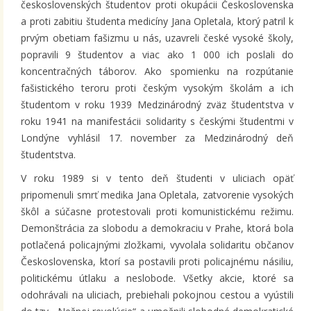
československých študentov proti okupácii Československa
a proti zabitiu študenta medicíny Jana Opletala, ktorý patril k
prvým obetiam fašizmu u nás, uzavreli české vysoké školy,
popravili 9 študentov a viac ako 1 000 ich poslali do
koncentračných táborov. Ako spomienku na rozpútanie
fašistického teroru proti českým vysokým školám a ich
študentom v roku 1939 Medzinárodný zväz študentstva v
roku 1941 na manifestácii solidarity s českými študentmi v
Londýne vyhlásil 17. november za Medzinárodný deň
študentstva.
V roku 1989 si v tento deň študenti v uliciach opäť
pripomenuli smrť medika Jana Opletala, zatvorenie vysokých
škôl a súčasne protestovali proti komunistickému režimu.
Demonštrácia za slobodu a demokraciu v Prahe, ktorá bola
potlačená policajnými zložkami, vyvolala solidaritu občanov
Československa, ktorí sa postavili proti policajnému násiliu,
politickému útlaku a neslobode. Všetky akcie, ktoré sa
odohrávali na uliciach, prebiehali pokojnou cestou a vyústili