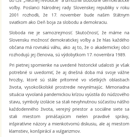
do tzv. „Nežnej revolúcie“ a umožnili slobodné demokratické
voľby. Poslanci Národnej rady Slovenskej republiky v roku
2001 rozhodli, že 17. november bude našim štátnym
sviatkom ako Deň boja za slobodu a demokraciu.
Sloboda nie je samozrejmosť. Skutočnosť, že máme na
Slovensku možnosť demokratickej voľby a že hlas každého
občana má rovnakú váhu, ako aj to, že o akademickej obci
rozhodujú jej členovia, sú výdobytkom 17. novembra 1989.
Pri pietnej spomienke na uvedené historické udalosti je však
potrebné si uvedomiť, že aj dnešná doba má svoje vážne
hrozby, ktoré sú stále prítomné vo všetkých oblastiach
života, vysokoškolské prostredie nevynímajúc. Mimoriadna
situácia vyvolaná pandemickou krízou vyústila do núdzového
stavu, symboly izolácie sa stali nevyhnutnou súčasťou nášho
každodenného života, verejný priestor a sociálne siete sa
stali miestom prinášajúcim nielen pravdivé správy,
inšpiratívne názory a mienkotvornú diskusiu, ale aj miestom
klamstiev, konšpirácií a vulgarizmov.