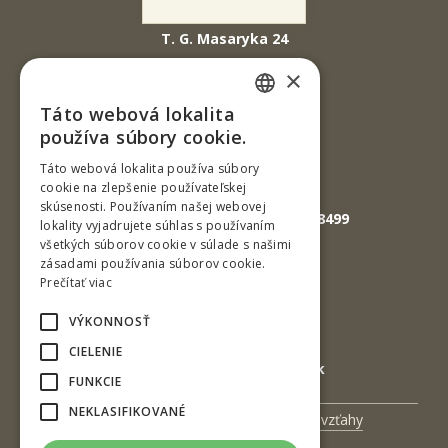
T. G. Masaryka 24
960 01 Zvolen
×
Slovenská republika
Táto webová lokalita
SLOVAK
Tel.: +421-45-520 61 11
používa súbory cookie.
Fax: +421-45-533 00 27
ENGLISH
Táto webová lokalita používa súbory
cookie na zlepšenie používateľskej
E-mail: info@tuzvo.sk
skúsenosti. Používaním našej webovej
GPS súradnice: 48.572024,19.118499
lokality vyjadrujete súhlas s používaním
všetkých súborov cookie v súlade s našimi
zásadami používania súborov cookie.
IČO: 00397440
Prečítať viac
DIČ: 2020474808
VÝKONNOSŤ
IČ DPH: SK2020474808
CIELENIE
E-mail: podatelna@tuzvo.sk
FUNKCIE
NEKLASIFIKOVANÉ
Univerzitný magazín
Medzinárodné vzťahy