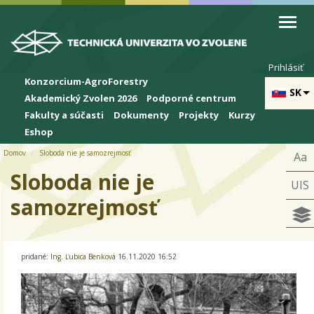
Skip to cookies
Skip to navigation
Skočiť na hlavný obsah
Prihlásiť
Konzorcium-AgroForestry
SK
Akademický Zvolen 2026
Podporné centrum
Fakulty a súčasti
Dokumenty
Projekty
Kurzy
Eshop
Domov
Sloboda nie je samozrejmosť
Aa
Sloboda nie je
UIS
samozrejmosť
pridané:
Ing. Ľubica Benková
16.11.2020 16:52