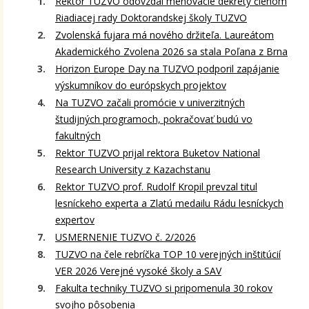
Rektor TUZVO odovzdal menovacie dekréty členom
Riadiacej rady Doktorandskej školy TUZVO
Zvolenská fujara má nového držiteľa. Laureátom
Akademického Zvolena 2026 sa stala Poľana z Brna
Horizon Europe Day na TUZVO podporil zapájanie
výskumníkov do európskych projektov
Na TUZVO začali promócie v univerzitných
študijných programoch, pokračovať budú vo
fakultných
Rektor TUZVO prijal rektora Buketov National
Research University z Kazachstanu
Rektor TUZVO prof. Rudolf Kropil prevzal titul
lesníckeho experta a Zlatú medailu Rádu lesníckych
expertov
USMERNENIE TUZVO č. 2/2026
TUZVO na čele rebríčka TOP 10 verejných inštitúcií
VER 2026 Verejné vysoké školy a SAV
Fakulta techniky TUZVO si pripomenula 30 rokov
svojho pôsobenia