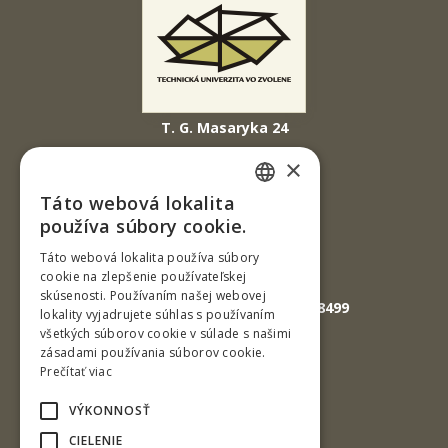
T. G. Masaryka 24
960 01 Zvolen
×
Slovenská republika
Táto webová lokalita
SLOVAK
Tel.: +421-45-520 61 11
používa súbory cookie.
Fax: +421-45-533 00 27
ENGLISH
Táto webová lokalita používa súbory
cookie na zlepšenie používateľskej
E-mail: info@tuzvo.sk
skúsenosti. Používaním našej webovej
GPS súradnice: 48.572024,19.118499
lokality vyjadrujete súhlas s používaním
všetkých súborov cookie v súlade s našimi
zásadami používania súborov cookie.
IČO: 00397440
Prečítať viac
DIČ: 2020474808
VÝKONNOSŤ
IČ DPH: SK2020474808
CIELENIE