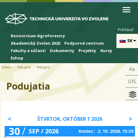
Skip to cookies
Skip to navigation
Skočiť na hlavný obsah
Prihlásiť
Konzorcium-AgroForestry
SK
Akademický Zvolen 2026
Podporné centrum
Fakulty a súčasti
Dokumenty
Projekty
Kurzy
Eshop
Domov
Podujatia
Podujatia
Aa
UIS
Podujatia
ŠTVRTOK, OKTÓBER 1 2026
30
/
SEP / 2026
Koniec:
2. 10. 2026, 15:30