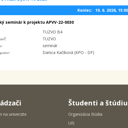
Koniec:
10. 6. 2026, 15:0
ký seminár k projektu APVV-22-0030
TUZVO B4
teľ:
TUZVO
e:
seminár
estor:
Danica Kačíková (KPO - DF)
ádzači
Študenti a štúdi
m na univerzite
Organizácia štúdia
UIS