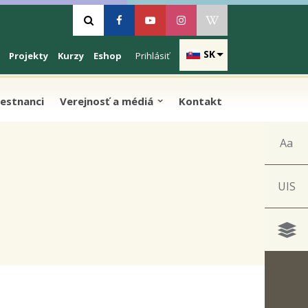
Vyhľadávanie
Facebook
Youtube
Instagram
Wikipedia
SK
Projekty
Kurzy
Eshop
Prihlásiť
estnanci
Verejnosť a médiá
Kontakt
Aa
UIS