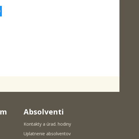
0
um
Absolventi
Kontakty a úrad. hodiny
Uplatnenie absolventov