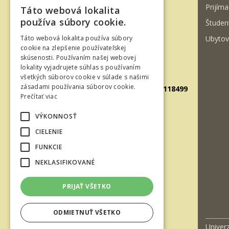
Prijíma
Táto webová lokalita
960 01 Zvolen
SLOVAK
používa súbory cookie.
Študen
Slovenská republika
ENGLISH
Ubytov
Táto webová lokalita používa súbory
Tel.: +421-45-520 61 11
cookie na zlepšenie používateľskej
skúsenosti. Používaním našej webovej
Fax: +421-45-533 00 27
lokality vyjadrujete súhlas s používaním
E-mail: info@tuzvo.sk
všetkých súborov cookie v súlade s našimi
zásadami používania súborov cookie.
GPS súradnice: 48.572024,19.118499
Prečítať viac
VÝKONNOSŤ
IČO: 00397440
CIELENIE
DIČ: 2020474808
FUNKCIE
IČ DPH: SK2020474808
NEKLASIFIKOVANÉ
E-mail: podatelna@tuzvo.sk
PRIJAŤ VŠETKO
ODMIETNUŤ VŠETKO
Facebook
Youtube
Instagram
Wikipedia
Univer