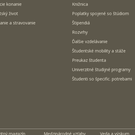
cie konanie
Knižnica
tský život
Poplatky spojené so štúdiom
anie a stravovanie
Štipendiá
Rozvrhy
Ďalšie vzdelávanie
Študentské mobility a stáže
Preukaz študenta
Univerzitné študijné programy
Študenti so špecific. potrebami
zitný magazín
Medzinárodné vzťahy
Veda a výskum