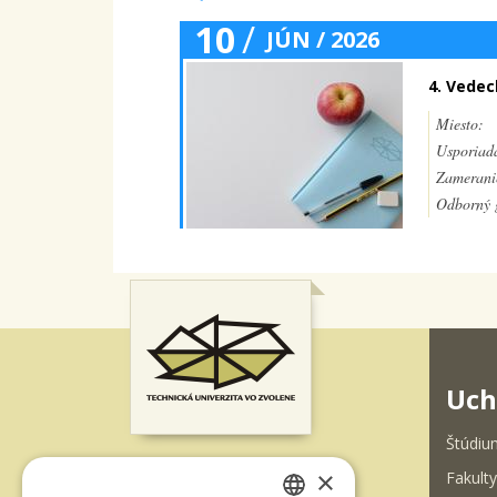
10
/
JÚN / 2026
4. Vedec
Miesto:
Usporiada
Zamerani
Odborný g
Uch
Štúdiu
×
Fakulty
T. G. Masaryka 24