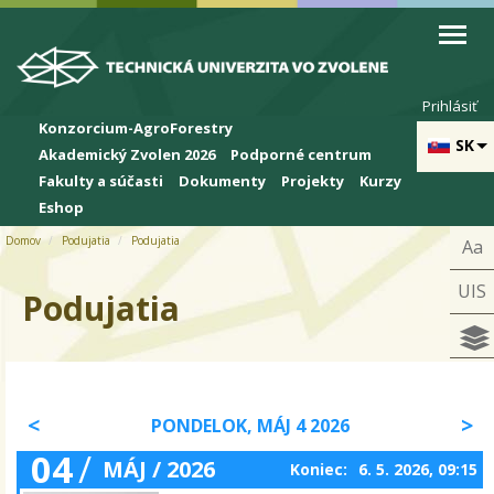
Skip to cookies
Skip to navigation
Skočiť na hlavný obsah
Prihlásiť
Konzorcium-AgroForestry
SK
Akademický Zvolen 2026
Podporné centrum
Fakulty a súčasti
Dokumenty
Projekty
Kurzy
Eshop
Domov
Podujatia
Podujatia
Aa
UIS
Podujatia
PONDELOK, MÁJ 4 2026
04
/
MÁJ / 2026
Koniec:
6. 5. 2026, 09:15