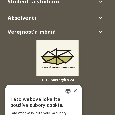
Študenti a štúdium
Absolventi
Verejnosť a médiá
T. G. Masaryka 24
960 01 Zvolen
×
Slovenská republika
Táto webová lokalita
SLOVAK
Tel.: +421-45-520 61 11
používa súbory cookie.
Fax: +421-45-533 00 27
ENGLISH
Táto webová lokalita používa súbory