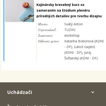
Kajinársky kresebný kurz so
zameraním na štúdium plenéru
prírodných detailov pre tvorbu dizajnu
Miesto:
Svätý Anton
Usporiadateľ:
TUZVO
Zameranie:
workshop
Odborný gestor:
Katarína Boborová (KDNI
- DF), Ľuboš Gajdoš
(KDNI - DF), Juraj
Šufliarský (KDNI - DF)
Uchádzači