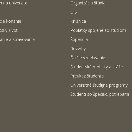
m na univerzite
Organizácia štúdia
UIS
cie konanie
Knižnica
tský život
Poplatky spojené so štúdiom
anie a stravovanie
Štipendiá
Rozvrhy
Ďalšie vzdelávanie
Študentské mobility a stáže
Preukaz študenta
Univerzitné študijné programy
Študenti so špecific. potrebami