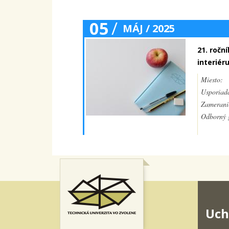
05
/
MÁJ / 2025
21. ročn
interiér
Miesto:
Usporiada
Zamerani
Odborný g
Uch