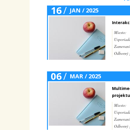
16
/
JAN / 2025
Interakc
Miesto:
Usporiada
Zamerani
Odborný g
06
/
MAR / 2025
Multimed
projektu
Miesto:
Usporiada
Zamerani
Odborný g