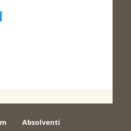
5
um
Absolventi