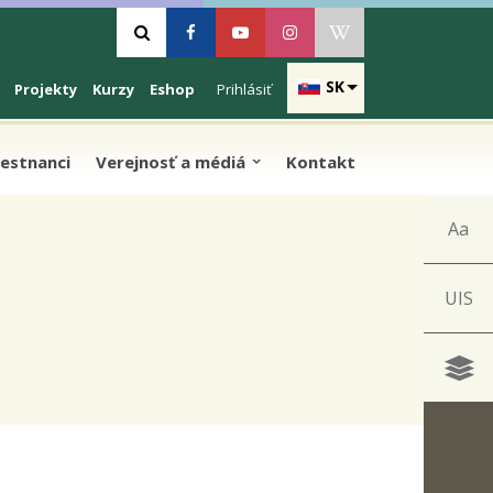
Vyhľadávanie
Facebook
Youtube
Instagram
Wikipedia
SK
Projekty
Kurzy
Eshop
Prihlásiť
estnanci
Verejnosť a médiá
Kontakt
Aa
UIS