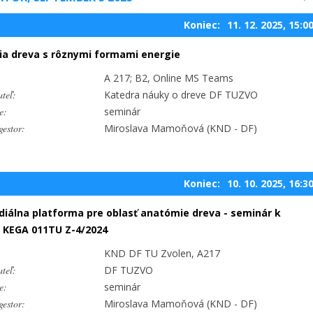
Koniec:
11. 12. 2025, 15:0
ia dreva s rôznymi formami energie
A 217; B2, Online MS Teams
teľ:
Katedra náuky o dreve DF TUZVO
e:
seminár
estor:
Miroslava Mamoňová (KND - DF)
Koniec:
10. 10. 2025, 16:3
iálna platforma pre oblasť anatómie dreva - seminár k
 KEGA 011TU Z-4/2024
KND DF TU Zvolen, A217
teľ:
DF TUZVO
e:
seminár
estor:
Miroslava Mamoňová (KND - DF)