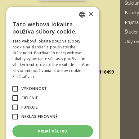
Štúdiu
×
Fakulty
T. G. Masaryka 24
Prijíma
Táto webová lokalita
960 01 Zvolen
SLOVAK
používa súbory cookie.
Študen
Slovenská republika
ENGLISH
Ubytov
Táto webová lokalita používa súbory
Tel.: +421-45-520 61 11
cookie na zlepšenie používateľskej
skúsenosti. Používaním našej webovej
Fax: +421-45-533 00 27
lokality vyjadrujete súhlas s používaním
E-mail: info@tuzvo.sk
všetkých súborov cookie v súlade s našimi
zásadami používania súborov cookie.
GPS súradnice: 48.572024,19.118499
Prečítať viac
VÝKONNOSŤ
IČO: 00397440
CIELENIE
DIČ: 2020474808
FUNKCIE
IČ DPH: SK2020474808
NEKLASIFIKOVANÉ
E-mail: podatelna@tuzvo.sk
PRIJAŤ VŠETKO