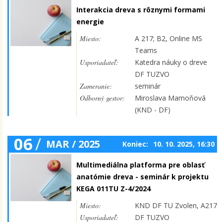
Interakcia dreva s rôznymi formami
energie
Miesto:
A 217; B2, Online MS
Teams
Usporiadateľ:
Katedra náuky o dreve
DF TUZVO
Zameranie:
seminár
Odborný gestor:
Miroslava Mamoňová
(KND - DF)
06
/
MAR / 2025
Koniec:
10. 10. 2025, 16:30
Multimediálna platforma pre oblasť
anatómie dreva - seminár k projektu
KEGA 011TU Z-4/2024
Miesto:
KND DF TU Zvolen, A217
Usporiadateľ:
DF TUZVO