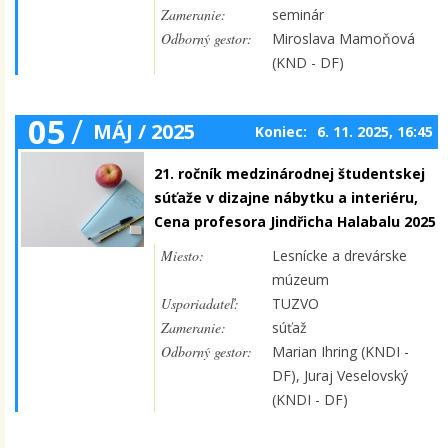
Zameranie:
seminár
Odborný gestor:
Miroslava Mamoňová
(KND - DF)
05
/
MÁJ / 2025
Koniec:
6. 11. 2025, 16:45
21. ročník medzinárodnej študentskej
súťaže v dizajne nábytku a interiéru,
Cena profesora Jindřicha Halabalu 2025
Miesto:
Lesnícke a drevárske
múzeum
Usporiadateľ:
TUZVO
Zameranie:
súťaž
Odborný gestor:
Marian Ihring (KNDI -
DF), Juraj Veselovský
(KNDI - DF)