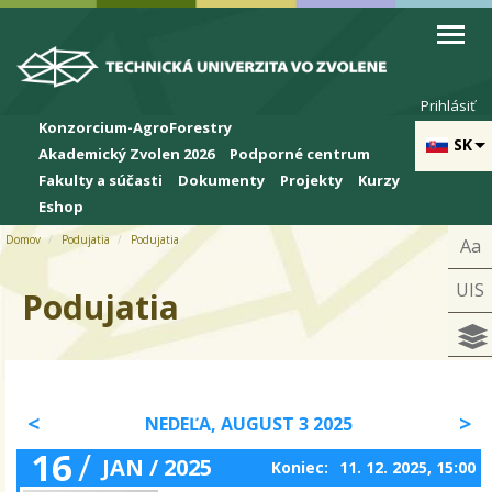
Skip to cookies
Skip to navigation
Skočiť na hlavný obsah
Prihlásiť
Konzorcium-AgroForestry
SK
Akademický Zvolen 2026
Podporné centrum
Fakulty a súčasti
Dokumenty
Projekty
Kurzy
Eshop
Domov
Podujatia
Podujatia
Aa
UIS
Podujatia
NEDEĽA, AUGUST 3 2025
16
/
JAN / 2025
Koniec:
11. 12. 2025, 15:00