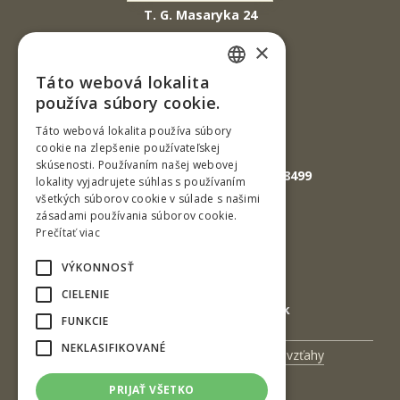
T. G. Masaryka 24
960 01 Zvolen
×
Slovenská republika
Táto webová lokalita
SLOVAK
Tel.: +421-45-520 61 11
používa súbory cookie.
Fax: +421-45-533 00 27
ENGLISH
Táto webová lokalita používa súbory
cookie na zlepšenie používateľskej
E-mail: info@tuzvo.sk
skúsenosti. Používaním našej webovej
GPS súradnice: 48.572024,19.118499
lokality vyjadrujete súhlas s používaním
všetkých súborov cookie v súlade s našimi
zásadami používania súborov cookie.
IČO: 00397440
Prečítať viac
DIČ: 2020474808
VÝKONNOSŤ
IČ DPH: SK2020474808
CIELENIE
E-mail: podatelna@tuzvo.sk
FUNKCIE
NEKLASIFIKOVANÉ
Univerzitný magazín
Medzinárodné vzťahy
Veda a výskum
Zamestnanci
PRIJAŤ VŠETKO