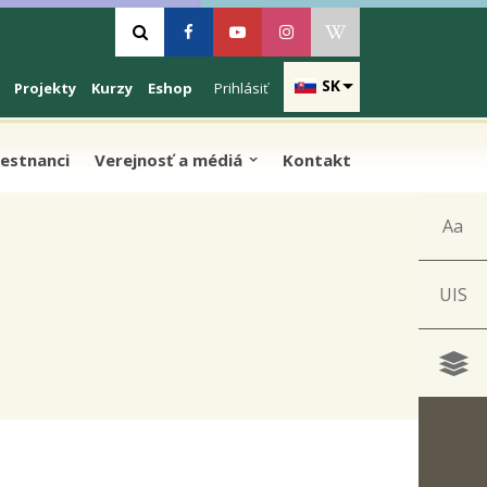
Vyhľadávanie
Facebook
Youtube
Instagram
Wikipedia
SK
Projekty
Kurzy
Eshop
Prihlásiť
estnanci
Verejnosť a médiá
Kontakt
Aa
UIS