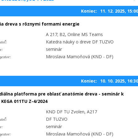
Koniec:
11. 12. 2025, 15:0
ia dreva s rôznymi formami energie
A 217; B2, Online MS Teams
teľ:
Katedra náuky o dreve DF TUZVO
e:
seminár
estor:
Miroslava Mamoňová (KND - DF)
Koniec:
10. 10. 2025, 16:3
iálna platforma pre oblasť anatómie dreva - seminár k
 KEGA 011TU Z-4/2024
KND DF TU Zvolen, A217
teľ:
DF TUZVO
e:
seminár
estor:
Miroslava Mamoňová (KND - DF)