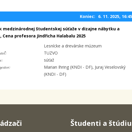
Koniec:
6. 11. 2025, 16:4
ík medzinárodnej študentskej súťaže v dizajne nábytku a
u, Cena profesora Jindřicha Halabalu 2025
Lesnícke a drevárske múzeum
teľ:
TUZVO
e:
súťaž
estor:
Marian Ihring (KNDI - DF), Juraj Veselovský
(KNDI - DF)
ádzači
Študenti a štúdi