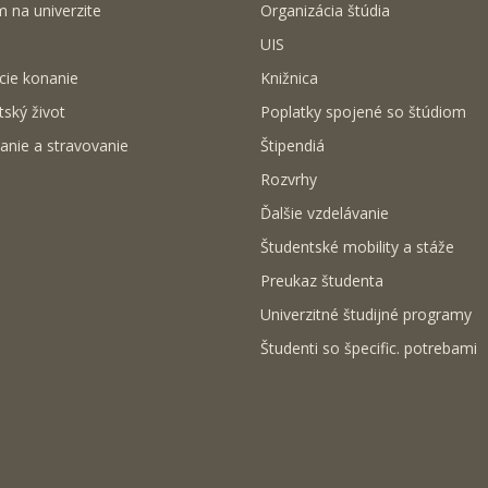
m na univerzite
Organizácia štúdia
UIS
cie konanie
Knižnica
tský život
Poplatky spojené so štúdiom
anie a stravovanie
Štipendiá
Rozvrhy
Ďalšie vzdelávanie
Študentské mobility a stáže
Preukaz študenta
Univerzitné študijné programy
Študenti so špecific. potrebami