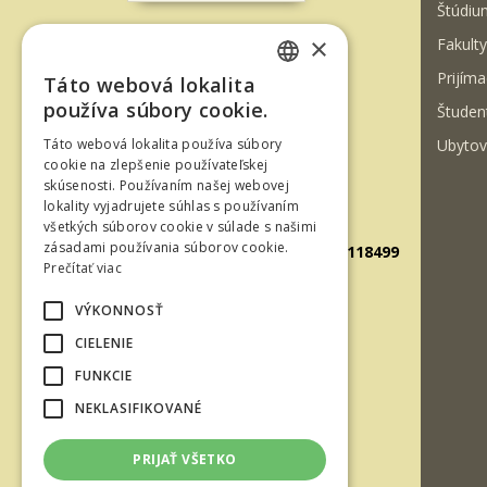
Štúdiu
×
Fakulty
T. G. Masaryka 24
Prijíma
Táto webová lokalita
960 01 Zvolen
SLOVAK
používa súbory cookie.
Študen
Slovenská republika
ENGLISH
Ubytov
Táto webová lokalita používa súbory
Tel.: +421-45-520 61 11
cookie na zlepšenie používateľskej
skúsenosti. Používaním našej webovej
Fax: +421-45-533 00 27
lokality vyjadrujete súhlas s používaním
E-mail: info@tuzvo.sk
všetkých súborov cookie v súlade s našimi
zásadami používania súborov cookie.
GPS súradnice: 48.572024,19.118499
Prečítať viac
VÝKONNOSŤ
IČO: 00397440
CIELENIE
DIČ: 2020474808
FUNKCIE
IČ DPH: SK2020474808
NEKLASIFIKOVANÉ
E-mail: podatelna@tuzvo.sk
PRIJAŤ VŠETKO