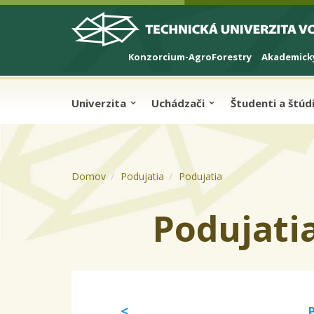
Skip to cookies
Skip to navigation
Skočiť na hlavný obsah
Konzorcium-AgroForestry
Akademický
Univerzita
Uchádzači
Študenti a štú
Domov
Podujatia
Podujatia
Podujati