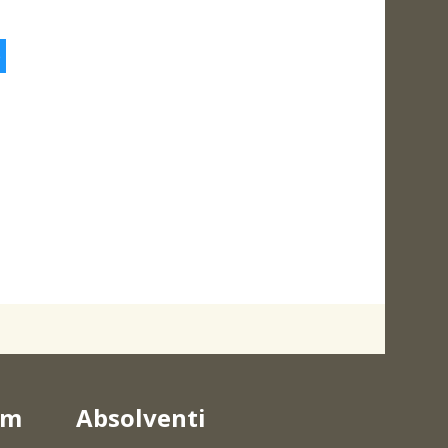
5
um
Absolventi