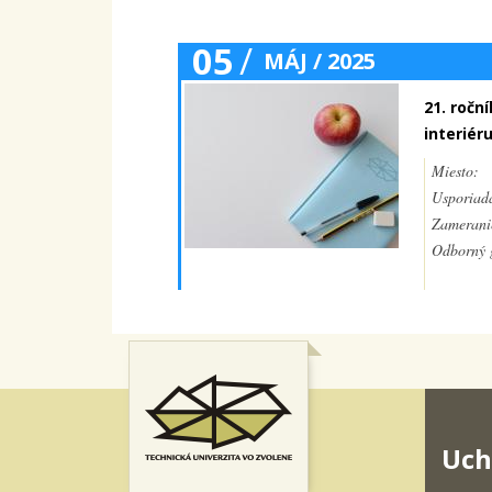
05
/
MÁJ / 2025
21. ročn
interiér
Miesto:
Usporiada
Zamerani
Odborný g
Uch