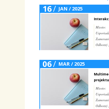
16
/
JAN / 2025
Interakc
Miesto:
Usporiada
Zamerani
Odborný g
06
/
MAR / 2025
Multimed
projektu
Miesto:
Usporiada
Zamerani
Odborný g