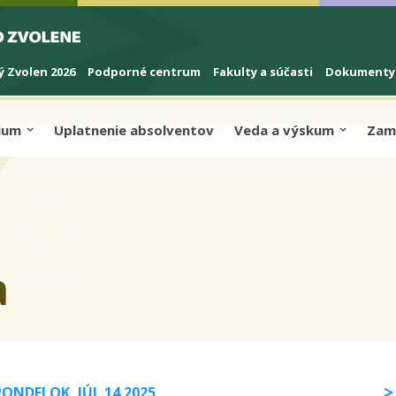
 Zvolen 2026
Podporné centrum
Fakulty a súčasti
Dokumenty
dium
Uplatnenie absolventov
Veda a výskum
Zam
a
PONDELOK, JÚL 14 2025