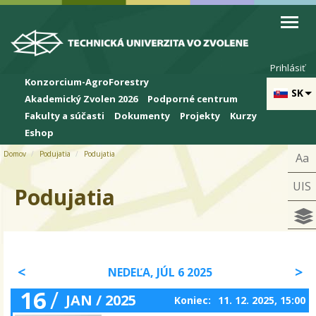
Skip to cookies
Skip to navigation
Skočiť na hlavný obsah
Prihlásiť
Konzorcium-AgroForestry
SK
Akademický Zvolen 2026
Podporné centrum
Fakulty a súčasti
Dokumenty
Projekty
Kurzy
Eshop
Domov
Podujatia
Podujatia
Aa
UIS
Podujatia
NEDEĽA, JÚL 6 2025
16
/
JAN / 2025
Koniec:
11. 12. 2025, 15:00