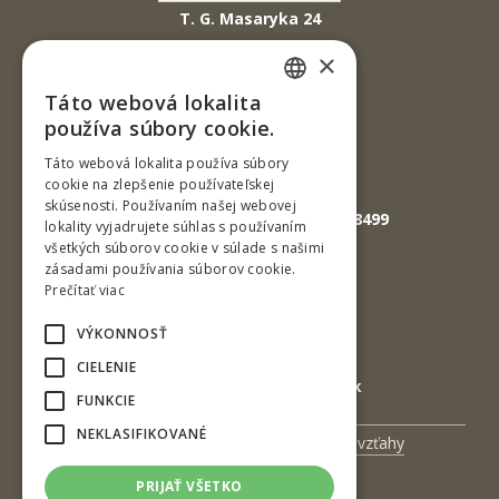
T. G. Masaryka 24
960 01 Zvolen
×
Slovenská republika
Táto webová lokalita
SLOVAK
Tel.: +421-45-520 61 11
používa súbory cookie.
Fax: +421-45-533 00 27
ENGLISH
Táto webová lokalita používa súbory
cookie na zlepšenie používateľskej
E-mail: info@tuzvo.sk
skúsenosti. Používaním našej webovej
GPS súradnice: 48.572024,19.118499
lokality vyjadrujete súhlas s používaním
všetkých súborov cookie v súlade s našimi
zásadami používania súborov cookie.
IČO: 00397440
Prečítať viac
DIČ: 2020474808
VÝKONNOSŤ
IČ DPH: SK2020474808
CIELENIE
E-mail: podatelna@tuzvo.sk
FUNKCIE
NEKLASIFIKOVANÉ
Univerzitný magazín
Medzinárodné vzťahy
Veda a výskum
Zamestnanci
PRIJAŤ VŠETKO