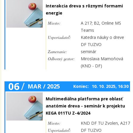
Interakcia dreva s rôznymi formami
energie
Miesto:
A 217; B2, Online MS
Teams
Usporiadateľ:
Katedra náuky o dreve
DF TUZVO
Zameranie:
seminár
Odborný gestor:
Miroslava Mamoňová
(KND - DF)
06
/
MAR / 2025
Koniec:
10. 10. 2025, 16:30
Multimediálna platforma pre oblasť
anatómie dreva - seminár k projektu
KEGA 011TU Z-4/2024
Miesto:
KND DF TU Zvolen, A217
Usporiadateľ:
DF TUZVO