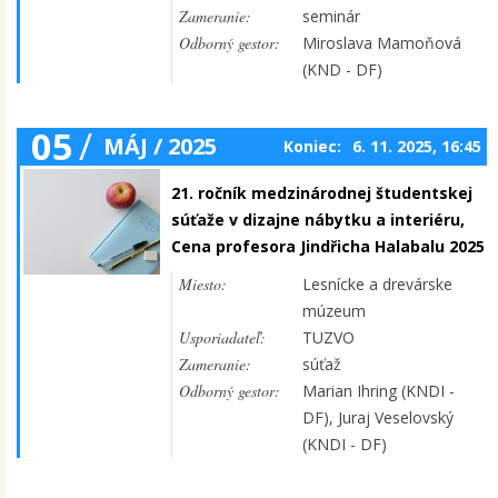
Zameranie:
seminár
Odborný gestor:
Miroslava Mamoňová
(KND - DF)
05
/
MÁJ / 2025
Koniec:
6. 11. 2025, 16:45
21. ročník medzinárodnej študentskej
súťaže v dizajne nábytku a interiéru,
Cena profesora Jindřicha Halabalu 2025
Miesto:
Lesnícke a drevárske
múzeum
Usporiadateľ:
TUZVO
Zameranie:
súťaž
Odborný gestor:
Marian Ihring (KNDI -
DF), Juraj Veselovský
(KNDI - DF)