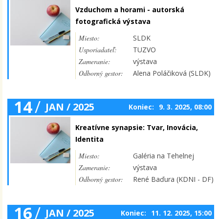
Vzduchom a horami - autorská
fotografická výstava
Miesto:
SLDK
Usporiadateľ:
TUZVO
Zameranie:
výstava
Odborný gestor:
Alena Poláčiková (SLDK)
14
/
JAN / 2025
Koniec:
9. 3. 2025, 08:00
Kreatívne synapsie: Tvar, Inovácia,
Identita
Miesto:
Galéria na Tehelnej
Zameranie:
výstava
Odborný gestor:
René Baďura (KDNI - DF)
16
/
JAN / 2025
Koniec:
11. 12. 2025, 15:00