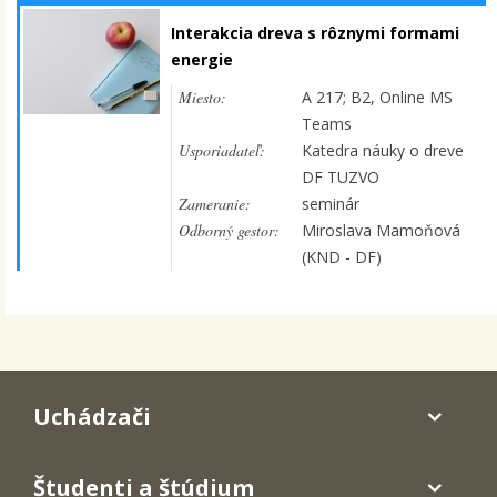
Interakcia dreva s rôznymi formami
energie
Miesto:
A 217; B2, Online MS
Teams
Usporiadateľ:
Katedra náuky o dreve
DF TUZVO
Zameranie:
seminár
Odborný gestor:
Miroslava Mamoňová
(KND - DF)
Uchádzači
Študenti a štúdium