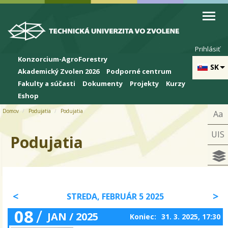
Skip to cookies
Skip to navigation
Skočiť na hlavný obsah
Prihlásiť
Konzorcium-AgroForestry
SK
Akademický Zvolen 2026
Podporné centrum
Fakulty a súčasti
Dokumenty
Projekty
Kurzy
Eshop
Domov
Podujatia
Podujatia
Aa
UIS
Podujatia
STREDA, FEBRUÁR 5 2025
08
/
JAN / 2025
Koniec:
31. 3. 2025, 17:30