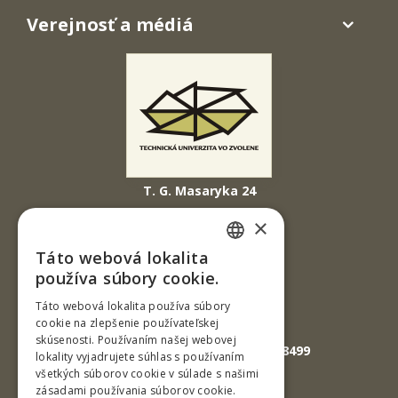
Verejnosť a médiá
T. G. Masaryka 24
960 01 Zvolen
×
Slovenská republika
Táto webová lokalita
SLOVAK
Tel.: +421-45-520 61 11
používa súbory cookie.
Fax: +421-45-533 00 27
ENGLISH
Táto webová lokalita používa súbory
cookie na zlepšenie používateľskej
E-mail: info@tuzvo.sk
skúsenosti. Používaním našej webovej
GPS súradnice: 48.572024,19.118499
lokality vyjadrujete súhlas s používaním
všetkých súborov cookie v súlade s našimi
zásadami používania súborov cookie.