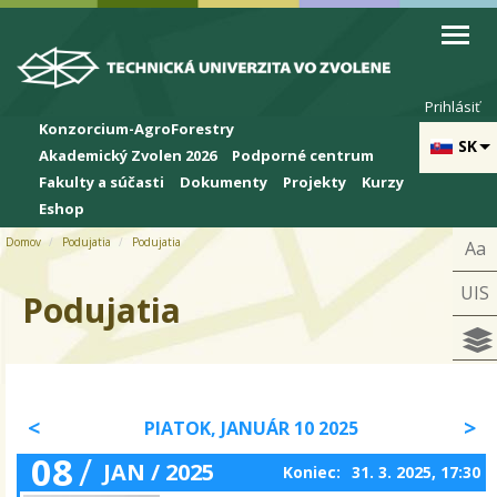
Skip to cookies
Skip to navigation
Skočiť na hlavný obsah
Prihlásiť
Konzorcium-AgroForestry
SK
Akademický Zvolen 2026
Podporné centrum
Fakulty a súčasti
Dokumenty
Projekty
Kurzy
Eshop
Domov
Podujatia
Podujatia
Aa
UIS
Podujatia
PIATOK, JANUÁR 10 2025
08
/
JAN / 2025
Koniec:
31. 3. 2025, 17:30