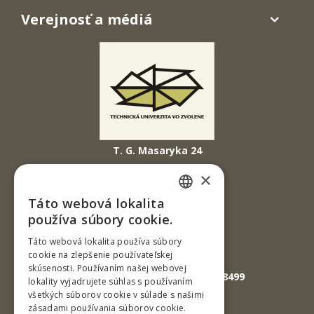
Verejnosť a médiá
T. G. Masaryka 24
960 01 Zvolen
×
Slovenská republika
Táto webová lokalita
SLOVAK
Tel.: +421-45-520 61 11
používa súbory cookie.
Fax: +421-45-533 00 27
ENGLISH
Táto webová lokalita používa súbory
cookie na zlepšenie používateľskej
E-mail: info@tuzvo.sk
skúsenosti. Používaním našej webovej
GPS súradnice: 48.572024,19.118499
lokality vyjadrujete súhlas s používaním
všetkých súborov cookie v súlade s našimi
zásadami používania súborov cookie.