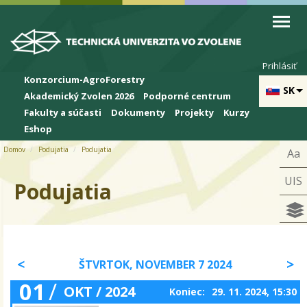
Skip to cookies
Skip to navigation
Skočiť na hlavný obsah
Prihlásiť
Konzorcium-AgroForestry
SK
Akademický Zvolen 2026
Podporné centrum
Fakulty a súčasti
Dokumenty
Projekty
Kurzy
Eshop
Domov
Podujatia
Podujatia
Aa
UIS
Podujatia
ŠTVRTOK, NOVEMBER 7 2024
01
/
OKT / 2024
Koniec:
29. 11. 2024, 15:30