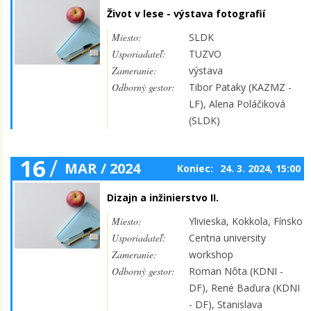
Život v lese - výstava fotografií
Miesto:
SLDK
Usporiadateľ:
TUZVO
Zameranie:
výstava
Odborný gestor:
Tibor Pataky (KAZMZ -
LF), Alena Poláčiková
(SLDK)
16
/
MAR / 2024
Koniec:
24. 3. 2024, 15:00
Dizajn a inžinierstvo II.
Miesto:
Ylivieska, Kokkola, Fínsko
Usporiadateľ:
Centria university
Zameranie:
workshop
Odborný gestor:
Roman Nôta (KDNI -
DF), René Baďura (KDNI
- DF), Stanislava