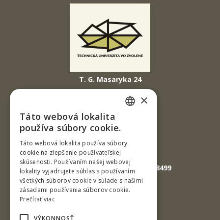
T. G. Masaryka 24
960 01 Zvolen
×
Slovenská republika
Táto webová lokalita
SLOVAK
Tel.: +421-45-520 61 11
používa súbory cookie.
Fax: +421-45-533 00 27
ENGLISH
Táto webová lokalita používa súbory
cookie na zlepšenie používateľskej
E-mail: info@tuzvo.sk
skúsenosti. Používaním našej webovej
GPS súradnice: 48.572024,19.118499
lokality vyjadrujete súhlas s používaním
všetkých súborov cookie v súlade s našimi
zásadami používania súborov cookie.
IČO: 00397440
Prečítať viac
DIČ: 2020474808
VÝKONNOSŤ