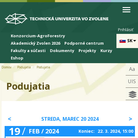
Skip to cookies
Skip to navigation
Skočiť na hlavný obsah
Prihlásiť
Konzorcium-AgroForestry
SK
Akademický Zvolen 2026
Podporné centrum
Fakulty a súčasti
Dokumenty
Projekty
Kurzy
Eshop
Domov
Podujatia
Podujatia
Aa
UIS
Podujatia
STREDA, MAREC 20 2024
19
/
FEB / 2024
Koniec:
22. 3. 2024, 15:00