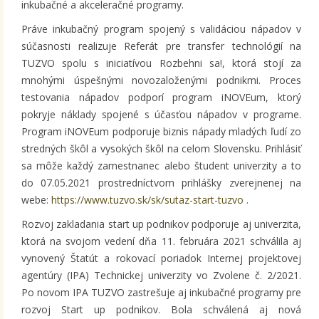
inkubačné a akceleračné programy.
Práve inkubačný program spojený s validáciou nápadov v
súčasnosti realizuje Referát pre transfer technológií na
TUZVO spolu s iniciatívou Rozbehni sa!, ktorá stojí za
mnohými úspešnými novozaloženými podnikmi. Proces
testovania nápadov podporí program iNOVEum, ktorý
pokryje náklady spojené s účasťou nápadov v programe.
Program iNOVEum podporuje biznis nápady mladých ľudí zo
stredných škôl a vysokých škôl na celom Slovensku. Prihlásiť
sa môže každý zamestnanec alebo študent univerzity a to
do 07.05.2021 prostredníctvom prihlášky zverejnenej na
webe:
https://www.tuzvo.sk/sk/sutaz-start-tuzvo
.
Rozvoj zakladania start up podnikov podporuje aj univerzita,
ktorá na svojom vedení dňa 11. februára 2021 schválila aj
vynovený Štatút a rokovací poriadok Internej projektovej
agentúry (IPA) Technickej univerzity vo Zvolene č. 2/2021.
Po novom IPA TUZVO zastrešuje aj inkubačné programy pre
rozvoj Start up podnikov. Bola schválená aj nová