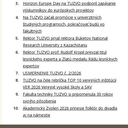
Horizon Europe Day na TUZVO podporil zapájanie
výskumníkov do európskych projektov
Na TUZVO začali promócie v univerzitných
študijných programoch, pokračovať budú vo
fakultných
Rektor TUZVO prijal rektora Buketov National
Research University z Kazachstanu
Rektor TUZVO prof. Rudolf Kropil prevzal titul
lesníckeho experta a Zlatú medailu Rádu lesníckych
expertov
USMERNENIE TUZVO č. 2/2026
TUZVO na čele rebríčka TOP 10 verejných inštitúcií
VER 2026 Verejné vysoké školy a SAV
Fakulta techniky TUZVO si pripomenula 30 rokov
svojho pôsobenia
Akademický Zvolen 2026 prinesie folklór do divadla
aj na námestie