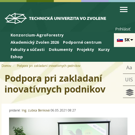
Skip to cookies
Skip to navigation
Skočiť na hlavný obsah
Prihlásiť
Konzorcium-AgroForestry
SK
Akademický Zvolen 2026
Podporné centrum
Fakulty a súčasti
Dokumenty
Projekty
Kurzy
Eshop
Domov
Podpora pri zakladaní inovatívnych podnikov
Aa
Podpora pri zakladaní
UIS
inovatívnych podnikov
pridané:
Ing. Ľubica Benková
06.05.2021 08:27