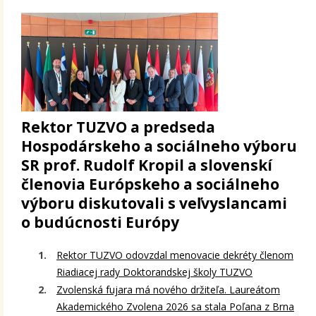
Rektor TUZVO a predseda
Hospodárskeho a sociálneho výboru
SR prof. Rudolf Kropil a slovenskí
členovia Európskeho a sociálneho
výboru diskutovali s veľvyslancami
o budúcnosti Európy
Rektor TUZVO odovzdal menovacie dekréty členom
Riadiacej rady Doktorandskej školy TUZVO
Zvolenská fujara má nového držiteľa. Laureátom
Akademického Zvolena 2026 sa stala Poľana z Brna