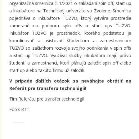
organizačná smernica č. 1/2021 o zakladaní spin off, start up
a inkubátore na Technickej univerzite vo Zvolene. Smernica
pojednáva o Inkubátore TUZVO, ktorý vytvára prostredie
zamerané na podporu spin offs a start ups TUZVO.
Inkubátor TUZVO je prostriedok, ktorého podstatou je
koordinovať a asistovať študentom a zamestnancom
TUZVO so začiatkom rozvoja svojho podnikania v spin offs
a start up TUZVO. Využívať služby inkubátora majú právo
študenti a zamestnanci, ktorí plánujú založiť spin off alebo
start up alebo takúto firmu už založili.
V prípade ďalších otázok sa neváhajte obrátiť na
Referát pre transferu technológií!
Tím Referátu pre transfer technológií
Foto: RTT