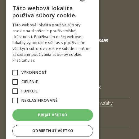
Slovenská republika
Táto webová lokalita
SLOVAK
Tel.: +421-45-520 61 11
používa súbory cookie.
Fax: +421-45-533 00 27
ENGLISH
Táto webová lokalita používa súbory
cookie na zlepšenie používateľskej
E-mail: info@tuzvo.sk
skúsenosti. Používaním našej webovej
GPS súradnice: 48.572024,19.118499
lokality vyjadrujete súhlas s používaním
všetkých súborov cookie v súlade s našimi
zásadami používania súborov cookie.
IČO: 00397440
Prečítať viac
DIČ: 2020474808
VÝKONNOSŤ
IČ DPH: SK2020474808
CIELENIE
E-mail: podatelna@tuzvo.sk
FUNKCIE
NEKLASIFIKOVANÉ
Univerzitný magazín
Medzinárodné vzťahy
Veda a výskum
Zamestnanci
PRIJAŤ VŠETKO
Kontakt
ODMIETNUŤ VŠETKO