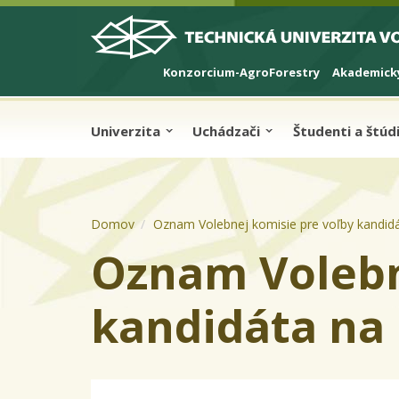
Skip to cookies
Skip to navigation
Skočiť na hlavný obsah
Konzorcium-AgroForestry
Akademický
Univerzita
Uchádzači
Študenti a štú
Domov
Oznam Volebnej komisie pre voľby kandid
Oznam Volebn
kandidáta na