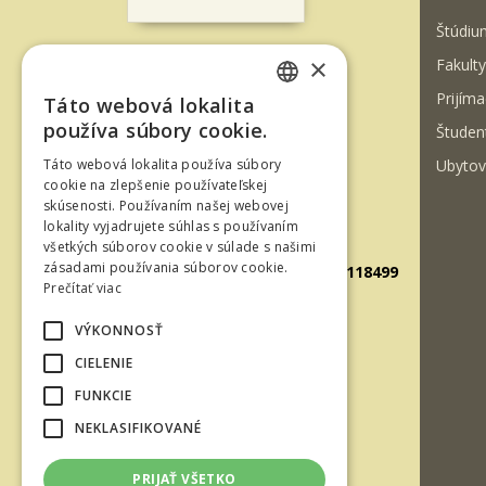
Štúdiu
×
Fakulty
T. G. Masaryka 24
Prijíma
Táto webová lokalita
960 01 Zvolen
SLOVAK
používa súbory cookie.
Študen
Slovenská republika
ENGLISH
Ubytov
Táto webová lokalita používa súbory
Tel.: +421-45-520 61 11
cookie na zlepšenie používateľskej
skúsenosti. Používaním našej webovej
Fax: +421-45-533 00 27
lokality vyjadrujete súhlas s používaním
E-mail: info@tuzvo.sk
všetkých súborov cookie v súlade s našimi
zásadami používania súborov cookie.
GPS súradnice: 48.572024,19.118499
Prečítať viac
VÝKONNOSŤ
IČO: 00397440
CIELENIE
DIČ: 2020474808
FUNKCIE
IČ DPH: SK2020474808
NEKLASIFIKOVANÉ
E-mail: podatelna@tuzvo.sk
PRIJAŤ VŠETKO