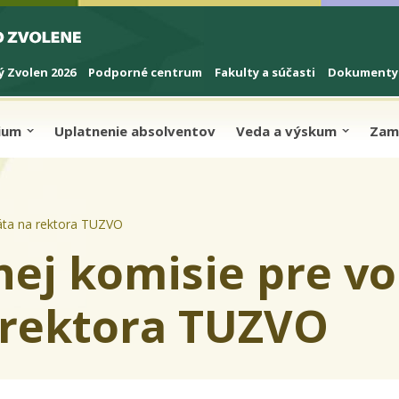
 Zvolen 2026
Podporné centrum
Fakulty a súčasti
Dokumenty
dium
Uplatnenie absolventov
Veda a výskum
Zam
áta na rektora TUZVO
ej komisie pre vo
 rektora TUZVO