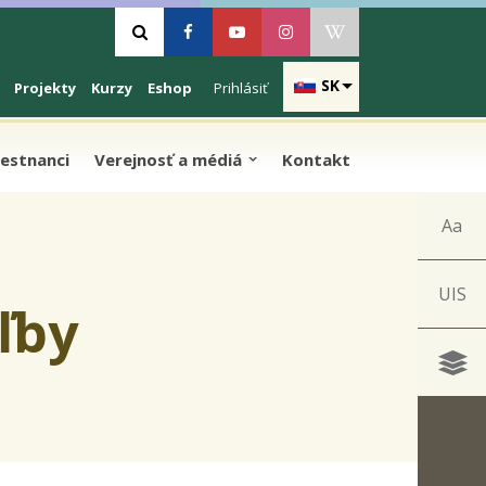
Vyhľadávanie
Facebook
Youtube
Instagram
Wikipedia
SK
Projekty
Kurzy
Eshop
Prihlásiť
estnanci
Verejnosť a médiá
Kontakt
Aa
UIS
ľby