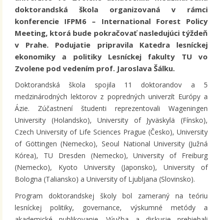
doktorandská škola organizovaná v rámci
konferencie IFPM6 – International Forest Policy
Meeting, ktorá bude pokračovať nasledujúci týždeň
v Prahe. Podujatie pripravila Katedra lesníckej
ekonomiky a politiky Lesníckej fakulty TU vo
Zvolene pod vedením prof. Jaroslava Šálku.
Doktorandská škola spojila 11 doktorandov a 5
medzinárodných lektorov z popredných univerzít Európy a
Ázie. Zúčastnení študenti reprezentovali Wageningen
University (Holandsko), University of Jyväskylä (Fínsko),
Czech University of Life Sciences Prague (Česko), University
of Göttingen (Nemecko), Seoul National University (Južná
Kórea), TU Dresden (Nemecko), University of Freiburg
(Nemecko), Kyoto University (Japonsko), University of
Bologna (Taliansko) a University of Ljubljana (Slovinsko).
Program doktorandskej školy bol zameraný na teóriu
lesníckej politiky, governance, výskumné metódy a
akademické publikovanie. Výučba a diskusie prebiehali