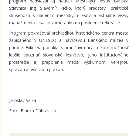
program nadviazal aj riaditeľ Mestských lesov Banská
Štiavnica Ing. Slavomír Kicko, ktorý predstavil praktické
skúsenosti s riadením mestských lesov a aktuálne výzvy
manažmentu lesa so zameraním na posilnenie rekreácie.
Program pokračoval prehliadkou historického centra mesta
zapísaného v UNESCO a návštevou Banského múzea v
prírode. Exkurzia ponúkla zahraničným účastníkom možnosť
lepšie spoznať slovenské lesníctvo, jeho inštitucionálne
prostredie aj prepojenie medzi výskumom, verejnou
správou a lesníckou praxou.
Jaroslav Šálka
Foto: Bianka Dúbravská