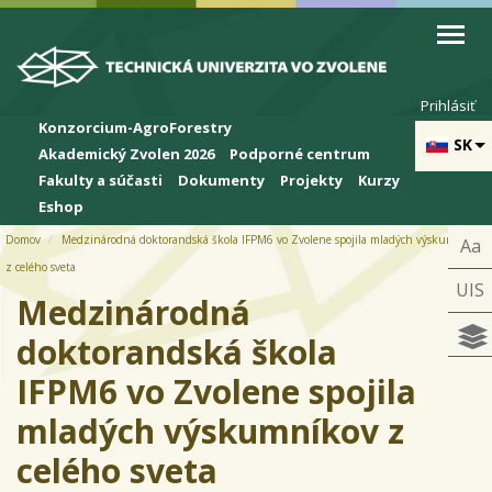
Skip to cookies
Skip to navigation
Skočiť na hlavný obsah
Prihlásiť
Konzorcium-AgroForestry
SK
Akademický Zvolen 2026
Podporné centrum
Fakulty a súčasti
Dokumenty
Projekty
Kurzy
Eshop
Domov
Medzinárodná doktorandská škola IFPM6 vo Zvolene spojila mladých výskumníkov
Aa
z celého sveta
UIS
Medzinárodná
doktorandská škola
IFPM6 vo Zvolene spojila
mladých výskumníkov z
celého sveta