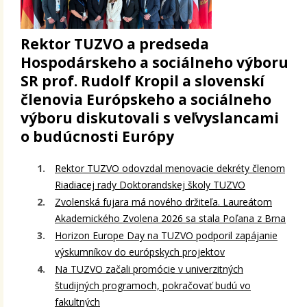
Rektor TUZVO a predseda
Hospodárskeho a sociálneho výboru
SR prof. Rudolf Kropil a slovenskí
členovia Európskeho a sociálneho
výboru diskutovali s veľvyslancami
o budúcnosti Európy
Rektor TUZVO odovzdal menovacie dekréty členom
Riadiacej rady Doktorandskej školy TUZVO
Zvolenská fujara má nového držiteľa. Laureátom
Akademického Zvolena 2026 sa stala Poľana z Brna
Horizon Europe Day na TUZVO podporil zapájanie
výskumníkov do európskych projektov
Na TUZVO začali promócie v univerzitných
študijných programoch, pokračovať budú vo
fakultných