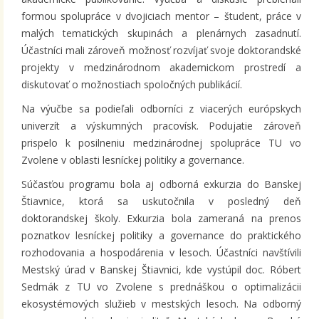
formou spolupráce v dvojiciach mentor – študent, práce v
malých tematických skupinách a plenárnych zasadnutí.
Účastníci mali zároveň možnosť rozvíjať svoje doktorandské
projekty v medzinárodnom akademickom prostredí a
diskutovať o možnostiach spoločných publikácií.
Na výučbe sa podieľali odborníci z viacerých európskych
univerzít a výskumných pracovísk. Podujatie zároveň
prispelo k posilneniu medzinárodnej spolupráce TU vo
Zvolene v oblasti lesníckej politiky a governance.
Súčasťou programu bola aj odborná exkurzia do Banskej
Štiavnice, ktorá sa uskutočnila v posledný deň
doktorandskej školy. Exkurzia bola zameraná na prenos
poznatkov lesníckej politiky a governance do praktického
rozhodovania a hospodárenia v lesoch. Účastníci navštívili
Mestský úrad v Banskej Štiavnici, kde vystúpil doc. Róbert
Sedmák z TU vo Zvolene s prednáškou o optimalizácii
ekosystémových služieb v mestských lesoch. Na odborný