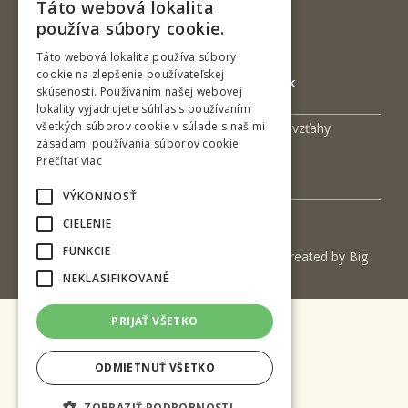
IČO: 00397440
Táto webová lokalita
SLOVAK
používa súbory cookie.
DIČ: 2020474808
ENGLISH
IČ DPH: SK2020474808
Táto webová lokalita používa súbory
cookie na zlepšenie používateľskej
E-mail: podatelna@tuzvo.sk
skúsenosti. Používaním našej webovej
lokality vyjadrujete súhlas s používaním
všetkých súborov cookie v súlade s našimi
Univerzitný magazín
Medzinárodné vzťahy
zásadami používania súborov cookie.
Veda a výskum
Zamestnanci
Prečítať viac
Kontakt
VÝKONNOSŤ
CIELENIE
FUNKCIE
(c) 2017 Technická univerzita vo Zvolene | Created by
Big
& BIGGER s.r.o.
NEKLASIFIKOVANÉ
PRIJAŤ VŠETKO
ODMIETNUŤ VŠETKO
ZOBRAZIŤ PODROBNOSTI