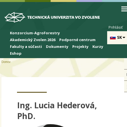
Skip to cookies
Skip to navigation
Skočiť na hlavný obsah
Prihlásiť
Konzorcium-AgroForestry
SK
Akademický Zvolen 2026
Podporné centrum
Fakulty a súčasti
Dokumenty
Projekty
Kurzy
Eshop
Domov
Ing. Lucia Hederová,
PhD.