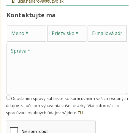
E:
lucia.hederova
tuzvo.sk
Kontaktujte ma
Sp
Meno
Priezvisko
E-mailová adresa
Odoslaním správy súhlasíte so spracúvaním vašich osobných
údajov za účelom vybavenia vašej otázky. Viac informácií o
spracúvaní osobných údajov nájdete
TU
.